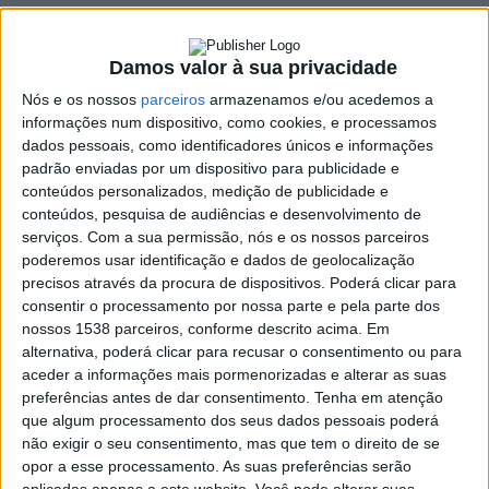
10 FEVEREIRO, 2023
Damos valor à sua privacidade
Nós e os nossos
parceiros
armazenamos e/ou acedemos a
SHARE
TWEET
SHARE
PIN IT
informações num dispositivo, como cookies, e processamos
dados pessoais, como identificadores únicos e informações
118 VIEWS
padrão enviadas por um dispositivo para publicidade e
conteúdos personalizados, medição de publicidade e
conteúdos, pesquisa de audiências e desenvolvimento de
Arranca, hoje, em Vieira do Minho, a 15.ª edição da Feira
serviços.
Com a sua permissão, nós e os nossos parceiros
poderemos usar identificação e dados de geolocalização
do Fumeiro. O certame vai decorrer até domingo, em
precisos através da procura de dispositivos. Poderá clicar para
frente aos Paços do Concelho.
consentir o processamento por nossa parte e pela parte dos
O certame vai decorrer nos dias 10, 11 e 12 de Fevereiro e vai
nossos 1538 parceiros, conforme descrito acima. Em
contar com a presença de duas dezenas e meia de expositores
alternativa, poderá clicar para recusar o consentimento ou para
aceder a informações mais pormenorizadas e alterar as suas
de fumeiro e com um cartaz musical, com destaque para a
preferências antes de dar consentimento.
Tenha em atenção
atuação de Zé Amaro e da presença da RTP 1, com com
que algum processamento dos seus dados pessoais poderá
programa “Aqui Portugal”, em direto de Vieira do Minho.
não exigir o seu consentimento, mas que tem o direito de se
opor a esse processamento. As suas preferências serão
“
Milhares de visitantes e a venda de cerca de 20 toneladas de