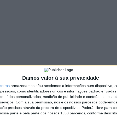
317 VIEWS
PIN IT
 julho em Vieira do Minho. Foram três noites de música,
 Rádio Alto Ave – 91.6fm
ecem a todos aqueles que marcaram presença!
m que a festa fosse possível: Município de Vieira do Minho,
e, Restaurante Café Central, Café Primavera, Pingo Doce de
.
Damos valor à sua privacidade
ceiros
armazenamos e/ou acedemos a informações num dispositivo, c
essoais, como identificadores únicos e informações padrão enviadas 
conteúdos personalizados, medição de publicidade e conteúdos, pesqui
serviços.
Com a sua permissão, nós e os nossos parceiros poderemos 
ção precisos através da procura de dispositivos. Poderá clicar para co
ossa parte e pela parte dos nossos 1538 parceiros, conforme descrit
Vila de Rossas celebra o 21.º