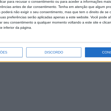
 clicar para recusar o consentimento ou para aceder a informações ma
aniversário este domingo
erências antes de dar consentimento.
Tenha em atenção que algum pr
 poderá não exigir o seu consentimento, mas que tem o direito de se 
uas preferências serão aplicadas apenas a este website. Você pode al
rar seu consentimento a qualquer momento voltando a este site e clica
e inferior da página.
ÇÕES
DISCORDO
CON