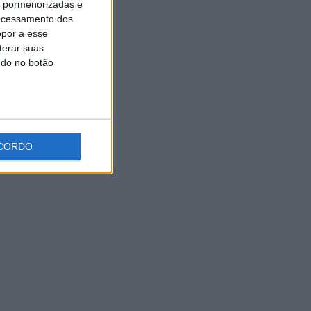
is pormenorizadas e
Universidade Sénior assinala
ocessamento dos
final do ano letivo com tarde
de convívio
opor a esse
terar suas
6 AGOSTO, 2026
ndo no botão
CORDO