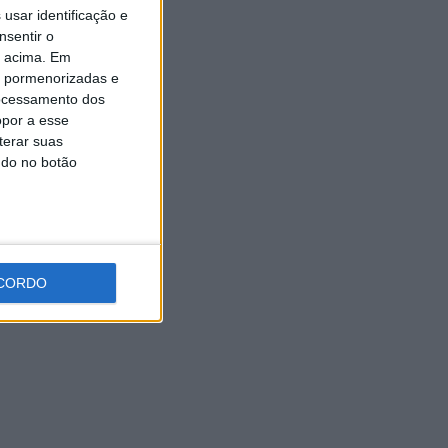
Expo Animal regressa ao
usar identificação e
Fórum Braga nos dias 10 e 11
nsentir o
de outubro
o acima. Em
7 AGOSTO, 2026
is pormenorizadas e
ocessamento dos
opor a esse
terar suas
ndo no botão
CORDO