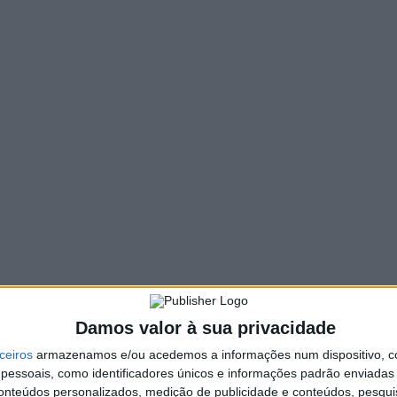
1026 VIEWS
PIN IT
em Vieira do Minho, a 4.ª edição da “Obstacle Race”,
 VieiraFit, com a colaboração da Associação
Vieira do Minho.
e aproximadamente 9,5 km, pontuado por 32 obstáculos,
diversos escalões: Liga Elite FPOCR, Liga Competitive FPOCR e
no Campeonato Nacional da Liga OCR.
eira expressam o seu agradecimento a todos os que
 Município de Vieira do Minho; Kika Design; Mendes & Filhos,
Damos valor à sua privacidade
ta Farejal; Padaria Pastelaria Pradifar; Brunch & Bar O Ronca;
ceiros
armazenamos e/ou acedemos a informações num dispositivo, c
e Vieira do Minho; Pingo Doce; e Ferreira & Padilha.
essoais, como identificadores únicos e informações padrão enviadas 
mento a todos os atletas que participaram nesta edição,
conteúdos personalizados, medição de publicidade e conteúdos, pesqui