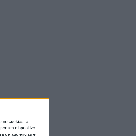
ULTIMA HORA
Casa de Lamas acolhe tertúlia
com autores de Vieira do
Minho esta sexta-feira
7 AGOSTO, 2026
Vieira do Minho Recebe
Festival de Folclore este fim
de semana
7 AGOSTO, 2026
Francisco Campos vence ao
sprint em Queluz e Rui
Oliveira assume a Camisola
Amarela da Volta a Portugal
[áudio]
omo cookies, e
7 AGOSTO, 2026
por um dispositivo
sa de audiências e