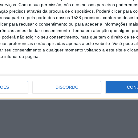
ar.
serviços.
Com a sua permissão, nós e os nossos parceiros poderemos 
ção precisos através da procura de dispositivos. Poderá clicar para co
ossa parte e pela parte dos nossos 1538 parceiros, conforme descrit
 clicar para recusar o consentimento ou para aceder a informações ma
erências antes de dar consentimento.
Tenha em atenção que algum pr
André Lopes é candidato à Câmara
 poderá não exigir o seu consentimento, mas que tem o direito de se 
Municipal de Vieira do Minho pelo
uas preferências serão aplicadas apenas a este website. Você pode al
Chega
rar seu consentimento a qualquer momento voltando a este site e clica
e inferior da página.
ÇÕES
DISCORDO
CON