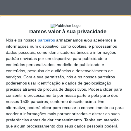
Mondim de Basto
23 FEVEREIRO, 2022
Damos valor à sua privacidade
Nós e os nossos
parceiros
armazenamos e/ou acedemos a
SHARE
TWEET
SHARE
PIN IT
informações num dispositivo, como cookies, e processamos
dados pessoais, como identificadores únicos e informações
112 VIEWS
padrão enviadas por um dispositivo para publicidade e
conteúdos personalizados, medição de publicidade e
conteúdos, pesquisa de audiências e desenvolvimento de
Oito associações desportivas do concelho de Mondim
serviços.
Com a sua permissão, nós e os nossos parceiros
de Basto vão ser financeiramente apoiadas pela Câmara
poderemos usar identificação e dados de geolocalização
Municipal, numa verba de 47.500 euros, que tem em
precisos através da procura de dispositivos. Poderá clicar para
consentir o processamento por nossa parte e pela parte dos
vista a execução dos respetivos planos de atividades,
nossos 1538 parceiros, conforme descrito acima. Em
propostos para o corrente ano de 2022.
alternativa, poderá clicar para recusar o consentimento ou para
Com uma
verba de 47.500€
, a autarquia Mondinense
aceder a informações mais pormenorizadas e alterar as suas
preferências antes de dar consentimento.
Tenha em atenção
assegura, de acordo com os critérios definidos no regulamento
que algum processamento dos seus dados pessoais poderá
municipal desta medida, apoio às associações sediadas no