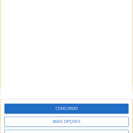
PUB
ULTIMA HORA
Autarquia da Póvoa de Lanhoso apoia
atividade dos Bombeiros Voluntários
enquanto agentes de Proteção Civil
CONCORDO
6 AGOSTO, 2026
MAIS OPÇÕES
FAS-Portugal alerta: “Não faltam dadores