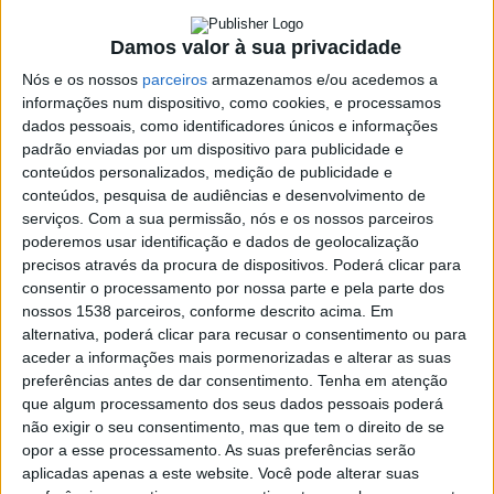
19 NOVEMBRO, 2022
Damos valor à sua privacidade
Nós e os nossos
parceiros
armazenamos e/ou acedemos a
informações num dispositivo, como cookies, e processamos
SHARE
TWEET
SHARE
PIN IT
dados pessoais, como identificadores únicos e informações
padrão enviadas por um dispositivo para publicidade e
137 VIEWS
conteúdos personalizados, medição de publicidade e
conteúdos, pesquisa de audiências e desenvolvimento de
serviços.
Com a sua permissão, nós e os nossos parceiros
Miguelito da Concertina foi o convidado do programa ‘A
poderemos usar identificação e dados de geolocalização
Voz dos Artistas’. O jovem artista falou da paixão pela
precisos através da procura de dispositivos. Poderá clicar para
consentir o processamento por nossa parte e pela parte dos
música, a dificuldade em singrar em Portugal, o seu
nossos 1538 parceiros, conforme descrito acima. Em
percurso profissional e os trabalhos originais.
alternativa, poderá clicar para recusar o consentimento ou para
aceder a informações mais pormenorizadas e alterar as suas
preferências antes de dar consentimento.
Tenha em atenção
que algum processamento dos seus dados pessoais poderá
O programa “A Voz dos Artistas” vai para o ar aos sábados a
não exigir o seu consentimento, mas que tem o direito de se
Autarquia
partir das 10H.
opor a esse processamento. As suas preferências serão
da
Póvoa
aplicadas apenas a este website. Você pode alterar suas