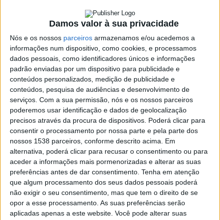
Damos valor à sua privacidade
SHARE
TWEET
SHARE
PIN IT
Nós e os nossos
parceiros
armazenamos e/ou acedemos a
informações num dispositivo, como cookies, e processamos
579 VIEWS
dados pessoais, como identificadores únicos e informações
padrão enviadas por um dispositivo para publicidade e
conteúdos personalizados, medição de publicidade e
Sandra & Ricardo foram os convidados do nosso A Voz
conteúdos, pesquisa de audiências e desenvolvimento de
dos Artistas de sábado, dia 14 de março.
serviços.
Com a sua permissão, nós e os nossos parceiros
poderemos usar identificação e dados de geolocalização
Com mais de três décadas de carreira e atuações em mais de
precisos através da procura de dispositivos. Poderá clicar para
25 países, Sandra & Ricardo têm levado a música e o nome de
consentir o processamento por nossa parte e pela parte dos
Portugal além-fronteiras. Estão agora a promover o seu mais
nossos 1538 parceiros, conforme descrito acima. Em
recente álbum,
Saudade
. O trabalho conta com treze temas e
alternativa, poderá clicar para recusar o consentimento ou para
aceder a informações mais pormenorizadas e alterar as suas
inclui ainda uma participação especial de Paulo de Carvalho no
preferências antes de dar consentimento.
Tenha em atenção
tema que dá nome ao disco.
que algum processamento dos seus dados pessoais poderá
não exigir o seu consentimento, mas que tem o direito de se
opor a esse processamento. As suas preferências serão
aplicadas apenas a este website. Você pode alterar suas
Francisco
O A Voz dos Artistas é um programa que vai para o ar aos