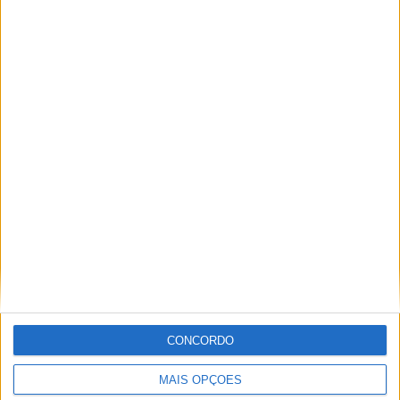
PUB
ULTIMA HORA
Casa de Lamas acolhe tertúlia com
CONCORDO
autores de Vieira do Minho esta sexta-feira
MAIS OPÇÕES
7 AGOSTO, 2026