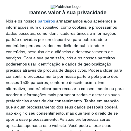
5 DEZEMBRO, 2023
Damos valor à sua privacidade
Nós e os nossos
parceiros
armazenamos e/ou acedemos a
informações num dispositivo, como cookies, e processamos
SHARE
TWEET
SHARE
PIN IT
dados pessoais, como identificadores únicos e informações
padrão enviadas por um dispositivo para publicidade e
118 VIEWS
conteúdos personalizados, medição de publicidade e
conteúdos, pesquisa de audiências e desenvolvimento de
serviços.
Com a sua permissão, nós e os nossos parceiros
A dupla Tiago Neto & Paulo Fragoso foi a convidada do
poderemos usar identificação e dados de geolocalização
programa A Voz dos Artistas deste sábado, 25 de
precisos através da procura de dispositivos. Poderá clicar para
consentir o processamento por nossa parte e pela parte dos
novembro de 2023.
nossos 1538 parceiros, conforme descrito acima. Em
Fique a conhecer um pouco mais sobre esta dupla.
alternativa, poderá clicar para recusar o consentimento ou para
aceder a informações mais pormenorizadas e alterar as suas
preferências antes de dar consentimento.
Tenha em atenção
que algum processamento dos seus dados pessoais poderá
não exigir o seu consentimento, mas que tem o direito de se
O programa “A Voz dos Artistas” vai para o ar aos sábados a
opor a esse processamento. As suas preferências serão
partir das 10H.
aplicadas apenas a este website. Você pode alterar suas