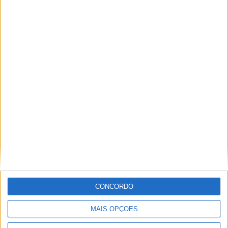
PUB
ULTIMA HORA
“Brigada Verde Jovem” aprofunda
CONCORDO
conhecimento sobre combate aos
incêndios florestais
MAIS OPÇÕES
5 AGOSTO, 2026