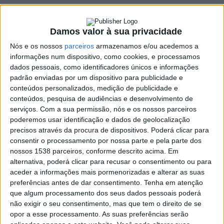
Literatura de
Viagens Maria
Damos valor à sua privacidade
Ondina Braga
Nós e os nossos
parceiros
armazenamos e/ou acedemos a
informações num dispositivo, como cookies, e processamos
30 JUNHO, 2022
dados pessoais, como identificadores únicos e informações
padrão enviadas por um dispositivo para publicidade e
conteúdos personalizados, medição de publicidade e
conteúdos, pesquisa de audiências e desenvolvimento de
serviços.
Com a sua permissão, nós e os nossos parceiros
SHARE
TWEET
SHARE
PIN IT
poderemos usar identificação e dados de geolocalização
precisos através da procura de dispositivos. Poderá clicar para
90 VIEWS
consentir o processamento por nossa parte e pela parte dos
nossos 1538 parceiros, conforme descrito acima. Em
alternativa, poderá clicar para recusar o consentimento ou para
Estão abertas, até 22 de julho, as candidaturas ao
aceder a informações mais pormenorizadas e alterar as suas
Grande Prémio de Literatura de Viagens Maria Ondina
preferências antes de dar consentimento.
Tenha em atenção
que algum processamento dos seus dados pessoais poderá
Braga.
não exigir o seu consentimento, mas que tem o direito de se
Este prémio, instituído pela Associação Portuguesa de
opor a esse processamento. As suas preferências serão
Escritores e com o alto patrocínio da Câmara Municipal de