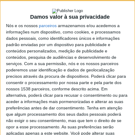
7 OUTUBRO, 2021
Damos valor à sua privacidade
Nós e os nossos
parceiros
armazenamos e/ou acedemos a
SHARE
TWEET
SHARE
PIN IT
informações num dispositivo, como cookies, e processamos
dados pessoais, como identificadores únicos e informações
padrão enviadas por um dispositivo para publicidade e
130 VIEWS
conteúdos personalizados, medição de publicidade e
conteúdos, pesquisa de audiências e desenvolvimento de
serviços.
Com a sua permissão, nós e os nossos parceiros
A abertura regional do Ano Escutista 2021 vai acontecer
poderemos usar identificação e dados de geolocalização
no próximo sábado, dia 9 de outubro, em Vieira do
precisos através da procura de dispositivos. Poderá clicar para
Minho, com milhares de escuteiros da região de Braga,
consentir o processamento por nossa parte e pela parte dos
do Corpo Nacional de Escutas e Escutismo Católico
nossos 1538 parceiros, conforme descrito acima. Em
Português a marcarem presença.
alternativa, poderá clicar para recusar o consentimento ou para
aceder a informações mais pormenorizadas e alterar as suas
Com o tema “Fazer+”, o dia começa pelas 9h30 com o
preferências antes de dar consentimento.
Tenha em atenção
acolhimento no Parque dos Moinhos, seguida da celebração da
que algum processamento dos seus dados pessoais poderá
eucaristia pelas 10h30, que vai ter
transmissão em direto
não exigir o seu consentimento, mas que tem o direito de se
aqui na Rádio Alto Ave
, em 91.6 fm, e também no Facebook
opor a esse processamento. As suas preferências serão
da Rádio Alto Ave.
aplicadas apenas a este website. Você pode alterar suas