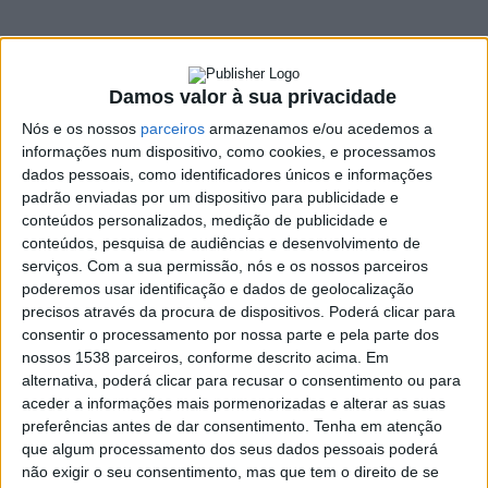
em Vieira do Minho
20 JUNHO, 2024
Damos valor à sua privacidade
Nós e os nossos
parceiros
armazenamos e/ou acedemos a
SHARE
TWEET
SHARE
PIN IT
informações num dispositivo, como cookies, e processamos
dados pessoais, como identificadores únicos e informações
padrão enviadas por um dispositivo para publicidade e
158 VIEWS
conteúdos personalizados, medição de publicidade e
conteúdos, pesquisa de audiências e desenvolvimento de
serviços.
Com a sua permissão, nós e os nossos parceiros
A abertura da piscina municipal exterior de Vieira do Minho vai
poderemos usar identificação e dados de geolocalização
acontecer este sábado, dia 22 de junho, marcando oficialmente
precisos através da procura de dispositivos. Poderá clicar para
o início da época balnear de 2024. A piscina municipal está
consentir o processamento por nossa parte e pela parte dos
nossos 1538 parceiros, conforme descrito acima. Em
localizada junto ao Parque de Campismo da Cabreira e ao
alternativa, poderá clicar para recusar o consentimento ou para
campo de ténis, esta instalação proporciona um local aprazível
aceder a informações mais pormenorizadas e alterar as suas
e em contacto direto com a natureza.
preferências antes de dar consentimento.
Tenha em atenção
Os visitantes poderão desfrutar de um ambiente relaxante e
que algum processamento dos seus dados pessoais poderá
não exigir o seu consentimento, mas que tem o direito de se
refrescante, ideal para escapar do calor e aproveitar os dias de