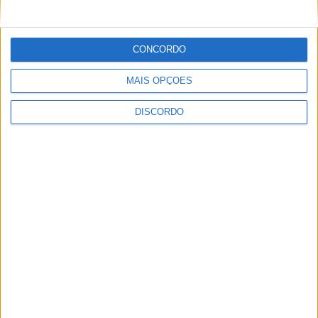
CONCORDO
MAIS OPÇÕES
ULTIMA HORA
DISCORDO
Casa de Lamas acolhe tertúlia com
autores de Vieira do Minho esta sexta-feira
7 AGOSTO, 2026
Vieira do Minho Recebe Festival de
Folclore este fim de semana
7 AGOSTO, 2026
Francisco Campos vence ao sprint em