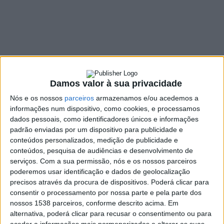
Divisão de Honra
19 MAIO, 2026
SHARE
TWEET
SHARE
PIN IT
Damos valor à sua privacidade
539 VIEWS
Nós e os nossos
parceiros
armazenamos e/ou acedemos a
informações num dispositivo, como cookies, e processamos
dados pessoais, como identificadores únicos e informações
Se no principal escalão do futebol distrital as cores de
padrão enviadas por um dispositivo para publicidade e
conteúdos personalizados, medição de publicidade e
Vieira do Minho choraram a despromoção do rival
conteúdos, pesquisa de audiências e desenvolvimento de
vizinho, na freguesia de Guilhofrei o sentimento que
serviços.
Com a sua permissão, nós e os nossos parceiros
impera é o de dever cumprido. Ao longo da época
poderemos usar identificação e dados de geolocalização
2025/2026, a Associação Cultural e Recreativa de
precisos através da procura de dispositivos. Poderá clicar para
Guilhofrei abraçou um projeto desportivo assente na
consentir o processamento por nossa parte e pela parte dos
estabilidade, assinando uma campanha segura e de
nossos 1538 parceiros, conforme descrito acima. Em
afirmação na sempre competitiva Divisão de Honra da
alternativa, poderá clicar para recusar o consentimento ou para