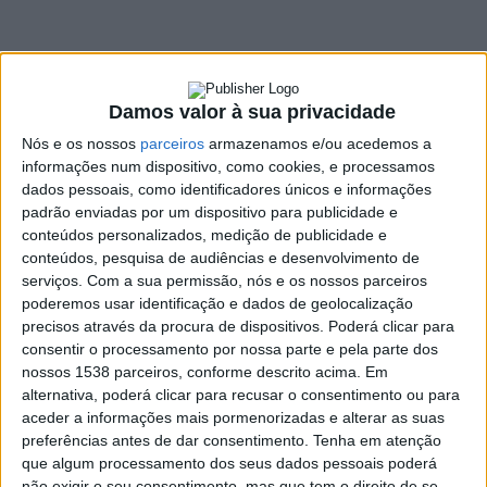
angariar fundos
para a próxima
época
Damos valor à sua privacidade
Nós e os nossos
parceiros
armazenamos e/ou acedemos a
5 AGOSTO, 2022
informações num dispositivo, como cookies, e processamos
dados pessoais, como identificadores únicos e informações
padrão enviadas por um dispositivo para publicidade e
conteúdos personalizados, medição de publicidade e
SHARE
TWEET
SHARE
PIN IT
conteúdos, pesquisa de audiências e desenvolvimento de
serviços.
Com a sua permissão, nós e os nossos parceiros
166 VIEWS
poderemos usar identificação e dados de geolocalização
precisos através da procura de dispositivos. Poderá clicar para
consentir o processamento por nossa parte e pela parte dos
A Associação Cultural e Recreativa de Guilhofrei
nossos 1538 parceiros, conforme descrito acima. Em
organiza, este sábado, 6 de agosto, uma arruada de
alternativa, poderá clicar para recusar o consentimento ou para
aceder a informações mais pormenorizadas e alterar as suas
bombos para angariar fundos para a época desportiva
preferências antes de dar consentimento.
Tenha em atenção
2022/23.
que algum processamento dos seus dados pessoais poderá
Sábado, pelas 9horas, dá-se a alvorada de bombos na sede da
não exigir o seu consentimento, mas que tem o direito de se