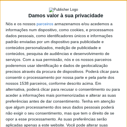
fevereiro
4 FEVEREIRO, 2026
Damos valor à sua privacidade
Nós e os nossos
parceiros
armazenamos e/ou acedemos a
informações num dispositivo, como cookies, e processamos
dados pessoais, como identificadores únicos e informações
SHARE
TWEET
SHARE
PIN IT
padrão enviadas por um dispositivo para publicidade e
conteúdos personalizados, medição de publicidade e
conteúdos, pesquisa de audiências e desenvolvimento de
532 VIEWS
serviços.
Com a sua permissão, nós e os nossos parceiros
poderemos usar identificação e dados de geolocalização
precisos através da procura de dispositivos. Poderá clicar para
A Associação Cultural e Recreativa de Guilhofrei vai
consentir o processamento por nossa parte e pela parte dos
reunir em Assembleia Geral no próximo dia 13 de
nossos 1538 parceiros, conforme descrito acima. Em
fevereiro. O momento vai decorrer pelas 20h30 no
alternativa, poderá clicar para recusar o consentimento ou para
Salão Paroquial.
aceder a informações mais pormenorizadas e alterar as suas
preferências antes de dar consentimento.
Tenha em atenção
Da ordem de trabalhos consta a leitura e aprovação da ata da
que algum processamento dos seus dados pessoais poderá
reunião anterior, esclarecimento sobre a carrinha de novo
não exigir o seu consentimento, mas que tem o direito de se
lugares, situação financeira do clube e outros assuntos que os
opor a esse processamento. As suas preferências serão
sócios queiram apresentar.
aplicadas apenas a este website. Você pode alterar suas