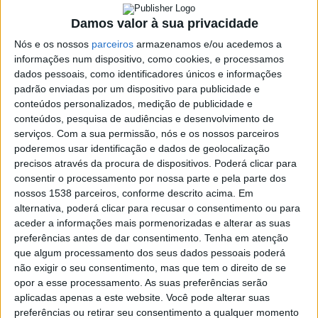
Damos valor à sua privacidade
SHARE
TWEET
SHARE
PIN IT
Nós e os nossos
parceiros
armazenamos e/ou acedemos a
informações num dispositivo, como cookies, e processamos
dados pessoais, como identificadores únicos e informações
104 VIEWS
padrão enviadas por um dispositivo para publicidade e
conteúdos personalizados, medição de publicidade e
conteúdos, pesquisa de audiências e desenvolvimento de
A ACR Guilhofrei venceu o Guilhofrei Cup 2023, prova
serviços.
Com a sua permissão, nós e os nossos parceiros
que se realizou este sábado, 19 de agosto, diante do
poderemos usar identificação e dados de geolocalização
GDC Mosteiro.
precisos através da procura de dispositivos. Poderá clicar para
consentir o processamento por nossa parte e pela parte dos
A partida ficou empatada a duas bolas tendo sido necessário
nossos 1538 parceiros, conforme descrito acima. Em
recorrer às grandes penalidades para decidir o vencedor. Um
alternativa, poderá clicar para recusar o consentimento ou para
resultado final de 7-6 deu a vitória à equipa da casa.
aceder a informações mais pormenorizadas e alterar as suas
preferências antes de dar consentimento.
Tenha em atenção
https://www.facebook.com/permalink.php?
Francisco
que algum processamento dos seus dados pessoais poderá
story_fbid=pfbid0YwxQZ8GaftqjU65VqWv3BJRXzzwadQD9
Campos
Casa
G4TgNZkJ2jqnKbYGYDGkzDKVum9LM9DMl&id=10008603
não exigir o seu consentimento, mas que tem o direito de se
vence
de
6259249
opor a esse processamento. As suas preferências serão
ao
Lamas
sprint
aplicadas apenas a este website. Você pode alterar suas
acolhe
em
preferências ou retirar seu consentimento a qualquer momento