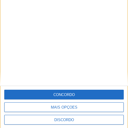
PUB
ULTIMA HORA
Casa de Lamas acolhe tertúlia com
autores de Vieira do Minho esta sexta-feira
CONCORDO
7 AGOSTO, 2026
MAIS OPÇÕES
Vieira do Minho Recebe Festival de
Folclore este fim de semana
DISCORDO
7 AGOSTO, 2026