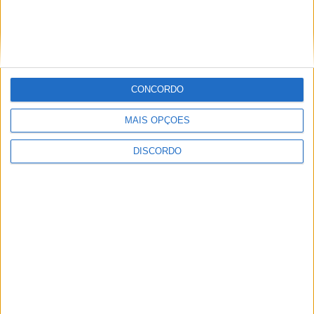
PUB
CONCORDO
MAIS OPÇÕES
ULTIMA HORA
DISCORDO
Hoje e amanhã: Ciclo de Cinema traz
sessões gratuitas a Vieira do Minho
6 AGOSTO, 2026
Prólogo em Lisboa abre a Volta a Portugal
com triunfo de Johansen e arranque para
a etapa Lourinhã–Queluz [áudio]