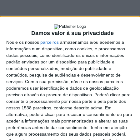
2026 em Terras de
Bouro
6 JANEIRO, 2026
Damos valor à sua privacidade
Nós e os nossos
parceiros
armazenamos e/ou acedemos a
informações num dispositivo, como cookies, e processamos
dados pessoais, como identificadores únicos e informações
SHARE
TWEET
SHARE
PIN IT
padrão enviadas por um dispositivo para publicidade e
conteúdos personalizados, medição de publicidade e
366 VIEWS
conteúdos, pesquisa de audiências e desenvolvimento de
serviços.
Com a sua permissão, nós e os nossos parceiros
poderemos usar identificação e dados de geolocalização
A ADERE – Associação de Desenvolvimento das Regiões
precisos através da procura de dispositivos. Poderá clicar para
do Parque Nacional da Peneda-Gerês reuniu em
consentir o processamento por nossa parte e pela parte dos
nossos 1538 parceiros, conforme descrito acima. Em
Assembleia Geral no passado dia 29 de dezembro de
alternativa, poderá clicar para recusar o consentimento ou para
2025. As sessões decorreram na sala de reuniões da
aceder a informações mais pormenorizadas e alterar as suas
Câmara Municipal de Terras de Bouro, sob a presidência
preferências antes de dar consentimento.
Tenha em atenção
da Entidade Regional do Turismo do Porto e Norte de
que algum processamento dos seus dados pessoais poderá
Portugal (TPNP), representada por Marco Sousa.