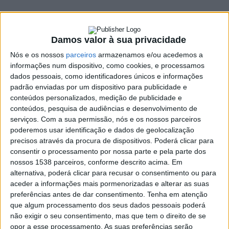
kits de
compostagem
Damos valor à sua privacidade
10 DEZEMBRO, 2025
Nós e os nossos
parceiros
armazenamos e/ou acedemos a
informações num dispositivo, como cookies, e processamos
dados pessoais, como identificadores únicos e informações
padrão enviadas por um dispositivo para publicidade e
SHARE
TWEET
SHARE
PIN IT
conteúdos personalizados, medição de publicidade e
conteúdos, pesquisa de audiências e desenvolvimento de
572 VIEWS
serviços.
Com a sua permissão, nós e os nossos parceiros
poderemos usar identificação e dados de geolocalização
precisos através da procura de dispositivos. Poderá clicar para
consentir o processamento por nossa parte e pela parte dos
O município de Terras de Bouro informa os cidadãos
nossos 1538 parceiros, conforme descrito acima. Em
que ainda podem aderir ao projeto “Agora Sim. Nada se
alternativa, poderá clicar para recusar o consentimento ou para
Perde!” e levantar o Kit de Compostagem comunitária.
aceder a informações mais pormenorizadas e alterar as suas
Os kits podem ser levantados no município de Terras de Bouro;
preferências antes de dar consentimento.
Tenha em atenção
que algum processamento dos seus dados pessoais poderá
na Junta de Freguesia de Vilar da Veiga; e na Junta de Freguesia
não exigir o seu consentimento, mas que tem o direito de se
de Rio Caldo;
opor a esse processamento. As suas preferências serão