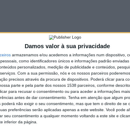
mos dois anos trouxe consequências graves para toda a
línica e na sua resposta à comunidade. Contudo, ocorreram
, e possibilitar aos médicos e utentes terem uma relação mais
e saúde com necessidades de investigação identificadas e
ão da AIDFM.
 soluções terapêuticas inovadoras. Temos uma visão holística
Damos valor à sua privacidade
rceiros, incluindo os hospitais e os profissionais de saúde,
 Com este projeto, acreditamos estar a humanizar os cuidados
ceiros
armazenamos e/ou acedemos a informações num dispositivo, c
essoais, como identificadores únicos e informações padrão enviadas 
 dos doentes
”, afirma Antonio Della Croce, diretor-geral da
conteúdos personalizados, medição de publicidade e conteúdos, pesqui
serviços.
Com a sua permissão, nós e os nossos parceiros poderemos 
upação permanente, pelo que estes equipamentos são um
ção precisos através da procura de dispositivos. Poderá clicar para co
objetivo de uma maior proximidade dos utentes com aqueles
ossa parte e pela parte dos nossos 1538 parceiros, conforme descrit
 clicar para recusar o consentimento ou para aceder a informações ma
o do Centro Hospitalar do Médio Tejo, unidade que beneficiou
erências antes de dar consentimento.
Tenha em atenção que algum pr
 poderá não exigir o seu consentimento, mas que tem o direito de se 
 lucrativos, é pólo dinamizador da investigação na área da
uas preferências serão aplicadas apenas a este website. Você pode al
rar seu consentimento a qualquer momento voltando a este site e clica
itudes de atuação muito significativas, quer a nível nacional,
e inferior da página.
cionalização e dinamização da investigação científica.