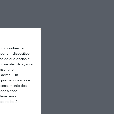
Universidade Sénior assinala
final do ano letivo com tarde
de convívio
6 AGOSTO, 2026
omo cookies, e
por um dispositivo
sa de audiências e
usar identificação e
nsentir o
o acima. Em
is pormenorizadas e
ocessamento dos
opor a esse
terar suas
ndo no botão