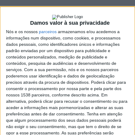
6 JANEIRO, 2023
Damos valor à sua privacidade
SHARE
TWEET
SHARE
PIN IT
Nós e os nossos
parceiros
armazenamos e/ou acedemos a
informações num dispositivo, como cookies, e processamos
dados pessoais, como identificadores únicos e informações
186 VIEWS
padrão enviadas por um dispositivo para publicidade e
conteúdos personalizados, medição de publicidade e
conteúdos, pesquisa de audiências e desenvolvimento de
O bom tempo que se fez sentir esta semana está
serviços.
Com a sua permissão, nós e os nossos parceiros
prestes a terminar. Os distritos de Braga e Viana do
poderemos usar identificação e dados de geolocalização
Castelo vão estar sob chuva forte e persistente este
precisos através da procura de dispositivos. Poderá clicar para
fim-de-semana, anunciou hoje o Instituto Português do
consentir o processamento por nossa parte e pela parte dos
Mar e da Atmosfera (
IPMA
).
nossos 1538 parceiros, conforme descrito acima. Em
alternativa, poderá clicar para recusar o consentimento ou para
Os distritos de Braga e Viana do Castelo vão estar sob aviso
aceder a informações mais pormenorizadas e alterar as suas
laranja amanhã, sábado, entre as 03H e as 09H, devido à
preferências antes de dar consentimento.
Tenha em atenção
previsão de chuva “
por vezes forte
”. Este alerta laranja passa a
que algum processamento dos seus dados pessoais poderá
amarelo a partir das 9H de sábado e até as 15H.
não exigir o seu consentimento, mas que tem o direito de se
opor a esse processamento. As suas preferências serão