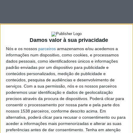
150 kg de lixo na
praia de Ofir
8 JUNHO, 2022
Damos valor à sua privacidade
Nós e os nossos
parceiros
armazenamos e/ou acedemos a
SHARE
TWEET
SHARE
PIN IT
informações num dispositivo, como cookies, e processamos
dados pessoais, como identificadores únicos e informações
padrão enviadas por um dispositivo para publicidade e
101 VIEWS
conteúdos personalizados, medição de publicidade e
conteúdos, pesquisa de audiências e desenvolvimento de
serviços.
Com a sua permissão, nós e os nossos parceiros
Mais de uma centena de alunos do ensino secundário da
poderemos usar identificação e dados de geolocalização
Escola Vieira de Araújo realizaram, no passado domingo,
precisos através da procura de dispositivos. Poderá clicar para
uma recolha de resíduos poluentes na praia de Ofir,
consentir o processamento por nossa parte e pela parte dos
Esposende.
nossos 1538 parceiros, conforme descrito acima. Em
alternativa, poderá clicar para recusar o consentimento ou para
Foram cerca de 90 quilómetros, que as 120 pessoas
aceder a informações mais pormenorizadas e alterar as suas
participantes realizaram no âmbito da 2.ª edição do Projeto Pés
preferências antes de dar consentimento.
Tenha em atenção