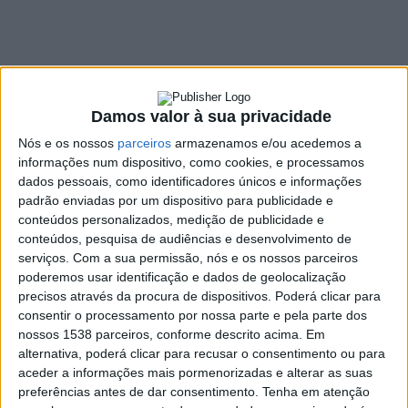
Câmara Municipal da
Póvoa de Lanhoso
18 FEVEREIRO, 2022
Damos valor à sua privacidade
Nós e os nossos
parceiros
armazenamos e/ou acedemos a
informações num dispositivo, como cookies, e processamos
SHARE
TWEET
SHARE
PIN IT
dados pessoais, como identificadores únicos e informações
padrão enviadas por um dispositivo para publicidade e
77 VIEWS
conteúdos personalizados, medição de publicidade e
conteúdos, pesquisa de audiências e desenvolvimento de
serviços.
Com a sua permissão, nós e os nossos parceiros
O Presidente da Câmara Municipal da Póvoa de
poderemos usar identificação e dados de geolocalização
Lanhoso, Frederico Castro, e a Vereadora da Educação e
precisos através da procura de dispositivos. Poderá clicar para
consentir o processamento por nossa parte e pela parte dos
Conhecimento, Fátima Moreira, receberam, no passado
nossos 1538 parceiros, conforme descrito acima. Em
dia 14 de fevereiro, um grupo de estudantes
alternativa, poderá clicar para recusar o consentimento ou para
portugueses, espanhóis e alemães, no âmbito do
aceder a informações mais pormenorizadas e alterar as suas
Projeto Erasmus+.
preferências antes de dar consentimento.
Tenha em atenção