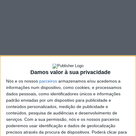
Concurso Nacional
de Leitura
23 MARÇO, 2023
SHARE
TWEET
SHARE
PIN IT
147 VIEWS
Damos valor à sua privacidade
Nós e os nossos
parceiros
armazenamos e/ou acedemos a
informações num dispositivo, como cookies, e processamos
Realizou-se, a 6 de março, a Fase Municipal do Concurso
dados pessoais, como identificadores únicos e informações
Nacional de Leitura em Amares com o objetivo central
padrão enviadas por um dispositivo para publicidade e
de estimular hábitos de leitura e pôr à prova
conteúdos personalizados, medição de publicidade e
competências de expressão escrita e oral nas crianças e
conteúdos, pesquisa de audiências e desenvolvimento de
serviços.
Com a sua permissão, nós e os nossos parceiros
jovens do concelho de Amares. As provas escrita e oral
poderemos usar identificação e dados de geolocalização
foram realizadas presencialmente na Biblioteca
precisos através da procura de dispositivos. Poderá clicar para
Municipal Francisco de Sá de Miranda e no Auditório