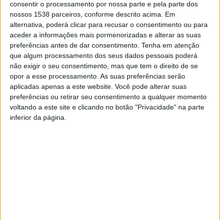
consentir o processamento por nossa parte e pela parte dos
Conde Ferreira.
nossos 1538 parceiros, conforme descrito acima. Em
alternativa, poderá clicar para recusar o consentimento ou para
O concurso teve como base a leitura de quatro obras
aceder a informações mais pormenorizadas e alterar as suas
selecionadas para a realização das provas, designadamente:
preferências antes de dar consentimento.
Tenha em atenção
para o 1.º Ciclo “O senhor do seu nariz e outras histórias”, de
que algum processamento dos seus dados pessoais poderá
Álvaro Magalhães; para o 2.º Ciclo “A viúva e o papagaio”, de
não exigir o seu consentimento, mas que tem o direito de se
Virgínia Woolf; para o 3.º Ciclo “O conto da ilha desconhecida”,
opor a esse processamento. As suas preferências serão
de José Saramago; para o Secundário “O velho que lia
aplicadas apenas a este website. Você pode alterar suas
romances de amor”, de Luís Sepúlveda.
preferências ou retirar seu consentimento a qualquer momento
voltando a este site e clicando no botão "Privacidade" na parte
Para apuramento dos alunos realizaram-se duas provas: uma
inferior da página.
escrita e outra oral. No final da prova escrita e da prova oral
foram apurados 4 alunos por cada nível de ensino para a Fase
Intermunicipal do Concurso Nacional de Leitura que se realizará
no dia 20 de abril, na Biblioteca Municipal Francisco de Sá de
Miranda (Amares).
Os participantes deste concurso são alunos do Agrupamento
de Escolas de Amares apurados na Fase Escolar do Concurso
Nacional de Leitura, distribuídos pelos seguintes níveis de