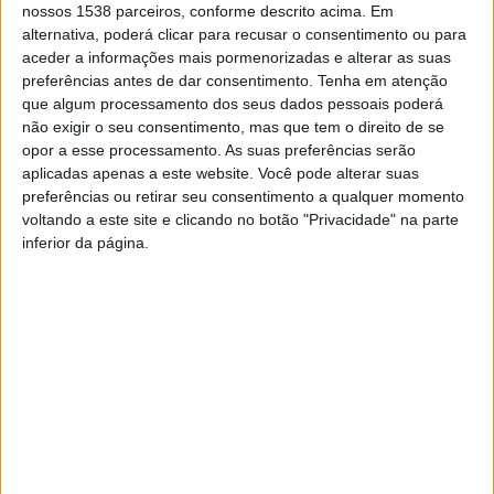
nossos 1538 parceiros, conforme descrito acima. Em
consumidores e a cooperação intermunicipal
“, pode ler-se numa
alternativa, poderá clicar para recusar o consentimento ou para
nota enviada às redações.
aceder a informações mais pormenorizadas e alterar as suas
O CIAB é uma entidade de referência nacional na resolução
preferências antes de dar consentimento.
Tenha em atenção
alternativa de litígios de consumo e tem jurisdição sobre 19
que algum processamento dos seus dados pessoais poderá
não exigir o seu consentimento, mas que tem o direito de se
municípios: os concelhos do distrito de Braga (Amares, Braga,
opor a esse processamento. As suas preferências serão
Barcelos, Esposende, Póvoa de Lanhoso, Terras de Bouro, Vieira
aplicadas apenas a este website. Você pode alterar suas
do Minho e Vila Verde), a totalidade dos municípios do distrito
preferências ou retirar seu consentimento a qualquer momento
de Viana do Castelo e o concelho de Montalegre, no distrito de
voltando a este site e clicando no botão "Privacidade" na parte
Vila Real.
inferior da página.
Com esta eleição, a CIM Cávado passa a liderar o CIAB,
reforçando o papel da região do Cávado na dinamização de
políticas públicas de defesa do consumidor e de resolução
extrajudicial de conflitos. A escolha da CIM Cávado reflete o
reconhecimento da sua capacidade de coordenação
intermunicipal e da sua experiência na promoção de serviços
públicos de proximidade.
A nova Direção, agora presidida pela CIM Cávado, e