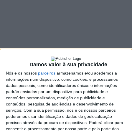
Cávado
14 NOVEMBRO, 2025
SHARE
TWEET
SHARE
PIN IT
403 VIEWS
Damos valor à sua privacidade
Nós e os nossos
parceiros
armazenamos e/ou acedemos a
A CIM Cávado foi, esta quarta-feira, dia 12 de novembro,
informações num dispositivo, como cookies, e processamos
eleita, por voto dos membros do CIAB – Centro de
dados pessoais, como identificadores únicos e informações
Informação, Mediação e Arbitragem de Consumo do
padrão enviadas por um dispositivo para publicidade e
Vale do Cávado, para assumir a direção deste Tribunal
conteúdos personalizados, medição de publicidade e
Arbitral de Consumo no quadriénio 2025/2029.
conteúdos, pesquisa de audiências e desenvolvimento de
serviços.
Com a sua permissão, nós e os nossos parceiros
João Januário, vice-presidente da Câmara Municipal de Amares,
poderemos usar identificação e dados de geolocalização
representa o concelho no Tribunal Arbitral de Consumo,
precisos através da procura de dispositivos. Poderá clicar para
“reforçando o compromisso de Amares com a defesa dos
consentir o processamento por nossa parte e pela parte dos