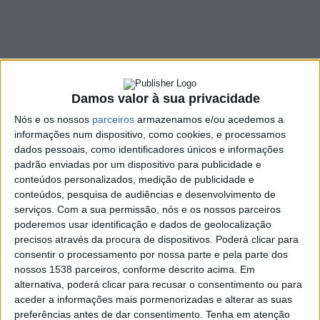
1 COMMENT
30 JUNHO, 2022
SHARE
TWEET
SHARE
PIN IT
Damos valor à sua privacidade
132 VIEWS
Nós e os nossos
parceiros
armazenamos e/ou acedemos a
informações num dispositivo, como cookies, e processamos
dados pessoais, como identificadores únicos e informações
O concelho de Amares vai ter um campo de golfe, com
padrão enviadas por um dispositivo para publicidade e
cerca de 80 hectares, foi ontem anunciado. Trata-se de
conteúdos personalizados, medição de publicidade e
um investimento conjunto de três empresários:
conteúdos, pesquisa de audiências e desenvolvimento de
Eusebios, Solar das Bouças e Quinta do Ribeiro
e deverá
serviços.
Com a sua permissão, nós e os nossos parceiros
ser construído nas freguesias de Carrazedo, Prozelo e
poderemos usar identificação e dados de geolocalização
precisos através da procura de dispositivos. Poderá clicar para
Barreiros.
consentir o processamento por nossa parte e pela parte dos
O acordo, com os termos e condições do projeto, foi assinado
nossos 1538 parceiros, conforme descrito acima. Em
esta quinta-feira, 29 de junho, na Câmara de Amares.
alternativa, poderá clicar para recusar o consentimento ou para
aceder a informações mais pormenorizadas e alterar as suas
Segundo
O Amarense
trata-se de um investimento de 60
preferências antes de dar consentimento.
Tenha em atenção