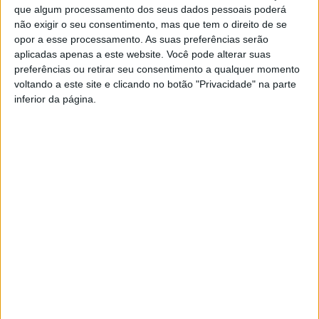
milhões de euros, tendo, de acordo com
O MINHO
, um retorno
que algum processamento dos seus dados pessoais poderá
de cerca de 30 milhões de euros, criando mais de 100
não exigir o seu consentimento, mas que tem o direito de se
empregos diretos.
opor a esse processamento. As suas preferências serão
aplicadas apenas a este website. Você pode alterar suas
Manuel Moreira, presidente do Município de Amares, felicitou a
preferências ou retirar seu consentimento a qualquer momento
iniciativa que “
prevê um avultado investimento privado,
voltando a este site e clicando no botão "Privacidade" na parte
reforçando as potencialidades do concelho de Amares e a
inferior da página.
importância desta aposta para o desenvolvimento económico de
Amares e da região
”, explica a autarquia, numa nota publicada
na sua
página de facebook
.
Autarquia
da
Póvoa
de
Lanhoso
FAS-
Raspadinha de 100 mil
apoia
Praia
Portugal
atividade
euros sai em Vieira do
Fluvial
alerta:
dos
de
Minho a grupo de 5 pessoas
“Não
Bombeiros
Agrela
faltam
Universidade
Voluntários
e
dadores
Sénior
enquanto
Serafão
de
assinala
Festa da Rádio Alto Ave está
agentes
acolhe