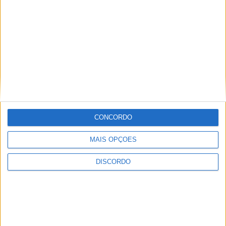
[…] campo de golfe que se quer fazer nascer
em Amares está encaminhado, mas há
ainda alguns aspetos que precisam ser
ultrapassados para que se possa […]
JUL 11, 2022
CONCORDO
PUB
MAIS OPÇÕES
DISCORDO
ULTIMA HORA