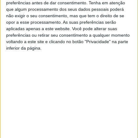
preferências antes de dar consentimento.
Tenha em atenção
todos desejam.
que algum processamento dos seus dados pessoais poderá
não exigir o seu consentimento, mas que tem o direito de se
A Comissão Administrativa do Vieira Sport Clube lembra que há
opor a esse processamento. As suas preferências serão
sensivelmente 2 anos, o clube esteve a um pequeno passo de
aplicadas apenas a este website. Você pode alterar suas
encerrar, uma vez que após a Assembleia Geral realizada na
preferências ou retirar seu consentimento a qualquer momento
altura, ninguém se disponibilizou para assumir os destinos do
voltando a este site e clicando no botão "Privacidade" na parte
Vieira SC.
inferior da página.
Lembra ainda a Comissão Administrativa que encontraram na
altura um passivo bem superior a 200.000€, ordenados em
atraso, dividas às Finanças, num valor superior a 5000€, à
Segurança Social num valor superior a 4000€, vários processos
a decorrer em Tribunal, pedidos de penhora, pedidos de
insolvência, entre tantas situações de resolução urgente! Ainda
recentemente o clube recebeu mais um processo de penhora,
entretanto já resolvido…
Hoje, o Vieira SC tem ordenados em dia, resolveu todos os
processos que tinha em Tribunal, liquidou a divida às Finanças,
tem 4 viaturas para transporte de atletas, tem um plano de