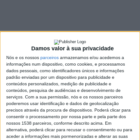
7 MARÇO, 2018
SHARE
TWEET
SHARE
PIN IT
135 VIEWS
Damos valor à sua privacidade
Nós e os nossos
parceiros
armazenamos e/ou acedemos a
informações num dispositivo, como cookies, e processamos
A Comissão Administrativa do Vieira Sport Clube vem apelar ao
dados pessoais, como identificadores únicos e informações
apoio de todos os simpatizantes, sócios e Vieirenses em geral
padrão enviadas por um dispositivo para publicidade e
para que todos se possam associar neste momento exigente
conteúdos personalizados, medição de publicidade e
que o clube atravessa.
conteúdos, pesquisa de audiências e desenvolvimento de
serviços.
Com a sua permissão, nós e os nossos parceiros
Com efeito, tendo em consideração o baixo número de sócios
poderemos usar identificação e dados de geolocalização
com quotas atualizadas e o reduzido número de
precisos através da procura de dispositivos. Poderá clicar para
patrocinadores, apesar do intenso trabalho na tentativa de
consentir o processamento por nossa parte e pela parte dos
nossos 1538 parceiros, conforme descrito acima. Em
angariar mais patrocínios e na sensibilização dos sócios, verifica-
alternativa, poderá clicar para recusar o consentimento ou para
se uma redução da receita apurada e, consequentemente, o
aceder a informações mais pormenorizadas e alterar as suas
aumento da dificuldade em continuar a redução do passivo que