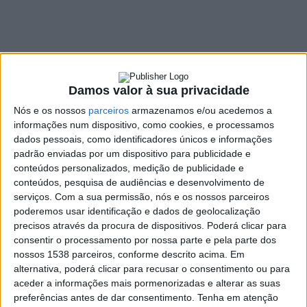
cidade e ao
Santuário do
Sameiro
Damos valor à sua privacidade
15 NOVEMBRO, 2021
Nós e os nossos
parceiros
armazenamos e/ou acedemos a
informações num dispositivo, como cookies, e processamos
dados pessoais, como identificadores únicos e informações
SHARE
TWEET
SHARE
PIN IT
padrão enviadas por um dispositivo para publicidade e
conteúdos personalizados, medição de publicidade e
conteúdos, pesquisa de audiências e desenvolvimento de
299 VIEWS
serviços.
Com a sua permissão, nós e os nossos parceiros
poderemos usar identificação e dados de geolocalização
precisos através da procura de dispositivos. Poderá clicar para
A Arquidiocese de Braga e a Confraria do Sameiro
consentir o processamento por nossa parte e pela parte dos
querem que o Papa Francisco visite o Santuário do
nossos 1538 parceiros, conforme descrito acima. Em
Sameiro em 2023, no âmbito da visita do sumo
alternativa, poderá clicar para recusar o consentimento ou para
pontífice a Portugal, para a Jornada Mundial da
aceder a informações mais pormenorizadas e alterar as suas
preferências antes de dar consentimento.
Tenha em atenção
Juventude.