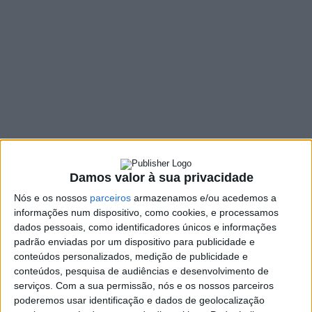
confinamento
16 SETEMBRO, 2021
SHARE
TWEET
SHARE
PIN IT
136 VIEWS
Começa hoje e termina domingo, o prazo para requerer
o voto antecipado nas eleições autárquicas 2021 para
Damos valor à sua privacidade
eleitores que estejam em confinamento obrigatório
Nós e os nossos
parceiros
armazenamos e/ou acedemos a
devido à covid-19 ou que residam em estruturas
informações num dispositivo, como cookies, e processamos
residenciais das quais não devam ausentar-se devido à
dados pessoais, como identificadores únicos e informações
pandemia.
padrão enviadas por um dispositivo para publicidade e
conteúdos personalizados, medição de publicidade e
O requerimento do voto antecipado destes eleitores é feito
conteúdos, pesquisa de audiências e desenvolvimento de
através da
plataforma eletrónica disponibilizada pela
serviços.
Com a sua permissão, nós e os nossos parceiros
Secretaria-Geral do Ministério da Administração
poderemos usar identificação e dados de geolocalização