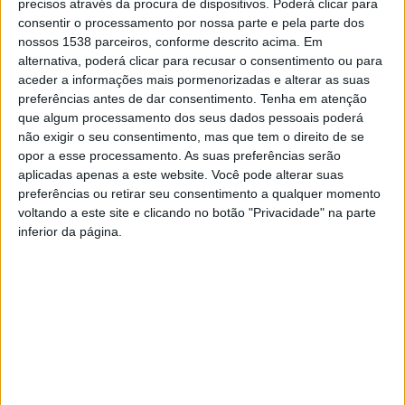
precisos através da procura de dispositivos. Poderá clicar para
Interna
(SGMAI), ou “pode ainda ser efetuado na freguesia
consentir o processamento por nossa parte e pela parte dos
correspondente à morada do recenseamento por quem,
nossos 1538 parceiros, conforme descrito acima. Em
mediante exibição de procuração simples, acompanhada de
alternativa, poderá clicar para recusar o consentimento ou para
cópia do documento de identificação civil do requerente,
aceder a informações mais pormenorizadas e alterar as suas
represente o eleitor”.
preferências antes de dar consentimento.
Tenha em atenção
que algum processamento dos seus dados pessoais poderá
Segundo informação da SGMAI, nestas eleições autárquicas,
não exigir o seu consentimento, mas que tem o direito de se
que se realizam em 26 de setembro, “não está, legalmente,
opor a esse processamento. As suas preferências serão
prevista a possibilidade de voto antecipado em mobilidade”, ou
aplicadas apenas a este website. Você pode alterar suas
seja, não é possível o seu exercício a todos os eleitores
preferências ou retirar seu consentimento a qualquer momento
recenseados no território nacional no sétimo dia anterior ao das
voltando a este site e clicando no botão "Privacidade" na parte
eleições (domingo), numa mesa de voto antecipado escolhida
inferior da página.
pelo eleitor.
Assim, a possibilidade de voto antecipado nestas eleições
dirige-se apenas aos eleitores que estejam em confinamento
obrigatório por causa da covid-19, “no respetivo domicílio ou
noutro local definido ou autorizado pelas autoridades de saúde
que não em estabelecimento hospitalar, desde que se
encontrem recenseados no concelho da morada do local de