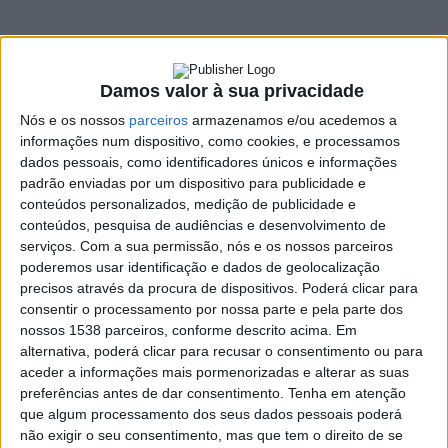
17 OUTUBRO, 2019
Damos valor à sua privacidade
SHARE
TWEET
SHARE
PIN IT
Nós e os nossos
parceiros
armazenamos e/ou acedemos a
informações num dispositivo, como cookies, e processamos
164 VIEWS
dados pessoais, como identificadores únicos e informações
padrão enviadas por um dispositivo para publicidade e
conteúdos personalizados, medição de publicidade e
António Cardoso, presidente da Câmara Municipal de Vieira do
conteúdos, pesquisa de audiências e desenvolvimento de
Minho, inaugurou na Casa Museu Adelino Ângelo a exposição de
serviços.
Com a sua permissão, nós e os nossos parceiros
pintura, de autoria da artista plástica Cecília Dias Gomes, uma
poderemos usar identificação e dados de geolocalização
precisos através da procura de dispositivos. Poderá clicar para
filha da terra.
consentir o processamento por nossa parte e pela parte dos
nossos 1538 parceiros, conforme descrito acima. Em
A exposição de pintura, vai estar patente ao público, na sala do
alternativa, poderá clicar para recusar o consentimento ou para
espólio da Casa Museu Adelino Ângelo, de segunda a sábado,
aceder a informações mais pormenorizadas e alterar as suas
até ao final do ano.
preferências antes de dar consentimento.
Tenha em atenção
que algum processamento dos seus dados pessoais poderá
Refira-se que a exposição integra um total de 34 quadros, onde
não exigir o seu consentimento, mas que tem o direito de se