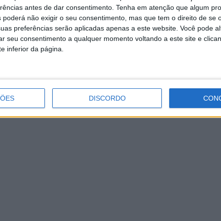
erências antes de dar consentimento.
Tenha em atenção que algum pr
 poderá não exigir o seu consentimento, mas que tem o direito de se 
uas preferências serão aplicadas apenas a este website. Você pode al
rar seu consentimento a qualquer momento voltando a este site e clica
e inferior da página.
ÇÕES
DISCORDO
CON