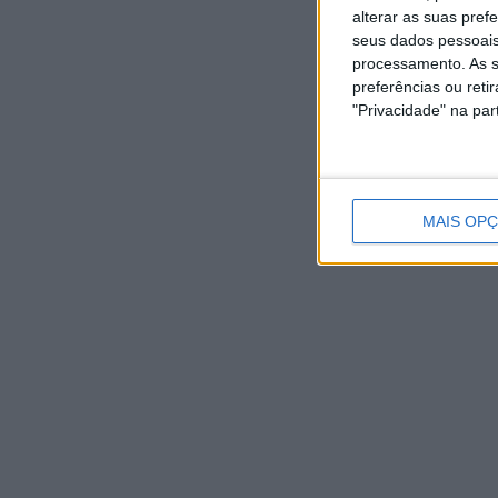
AGOSTO,
AGOSTO,
alterar as suas pref
2026
2026
seus dados pessoais
processamento. As s
preferências ou reti
"Privacidade" na part
MAIS OP
NOTÍCIAS RECENTES
Autarquia da Póvoa de Lanhoso apoia atividade dos
Bombeiros Voluntários enquanto agentes de Proteção
Civil
6 Agosto, 2026
FAS-Portugal alerta: “Não faltam dadores de sangue,
faltam condições ao IPST”