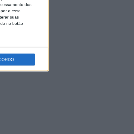
Universidade Sénior assinala
ocessamento dos
final do ano letivo com tarde
opor a esse
de convívio
terar suas
6 AGOSTO, 2026
ndo no botão
CORDO