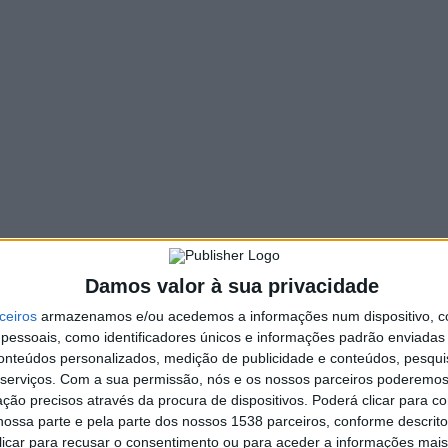
217 VIEWS
PIN IT
oreira e de Vieira do Minho, António Cardoso, homenagearam
lho Brás, pelos sucessos empresariais na área da construção
 pelos dois presidentes de camara aconteceu na noite de
guês de valor numa gala realizada em Bragança num universo
Damos valor à sua privacidade
ceiros
armazenamos e/ou acedemos a informações num dispositivo, c
essoais, como identificadores únicos e informações padrão enviadas 
conteúdos personalizados, medição de publicidade e conteúdos, pesqui
Circuito NGPS – Rota do Ermal está de
serviços.
Com a sua permissão, nós e os nossos parceiros poderemos 
volta a Vieira do Minho
ção precisos através da procura de dispositivos. Poderá clicar para co
ossa parte e pela parte dos nossos 1538 parceiros, conforme descrit
 clicar para recusar o consentimento ou para aceder a informações ma