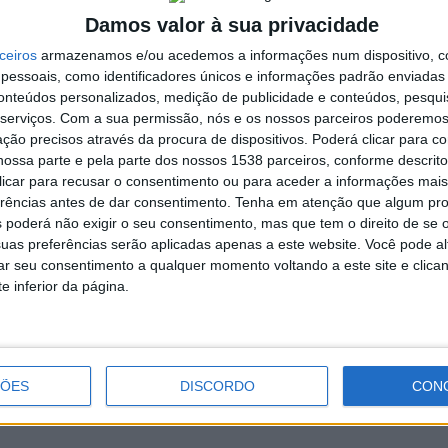
oloração, alguns com cor amarelada, tendo ainda, ultrapassado
Damos valor à sua privacidade
 consumo.
ceiros
armazenamos e/ou acedemos a informações num dispositivo, c
essoais, como identificadores únicos e informações padrão enviadas 
ocesso-crime por comercialização de géneros alimentícios
conteúdos personalizados, medição de publicidade e conteúdos, pesqui
serviços.
Com a sua permissão, nós e os nossos parceiros poderemos 
o onde a apreensão foi realizada, o
Diário do Minho
e o
O
ção precisos através da procura de dispositivos. Poderá clicar para co
ossa parte e pela parte dos nossos 1538 parceiros, conforme descrit
 clicar para recusar o consentimento ou para aceder a informações ma
erências antes de dar consentimento.
Tenha em atenção que algum pr
 poderá não exigir o seu consentimento, mas que tem o direito de se 
uas preferências serão aplicadas apenas a este website. Você pode al
rar seu consentimento a qualquer momento voltando a este site e clica
e inferior da página.
Câmara de Guimarães promove
passeios sénior durante os meses de
setembro e outubro
ÇÕES
DISCORDO
CON