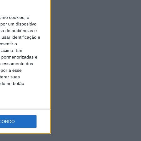
Universidade Sénior assinala
final do ano letivo com tarde
de convívio
omo cookies, e
6 AGOSTO, 2026
por um dispositivo
sa de audiências e
usar identificação e
nsentir o
o acima. Em
is pormenorizadas e
ocessamento dos
opor a esse
terar suas
ndo no botão
CORDO