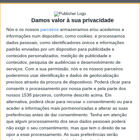
de março
13 MARÇO, 2026
Damos valor à sua privacidade
Nós e os nossos
parceiros
armazenamos e/ou acedemos a
informações num dispositivo, como cookies, e processamos
dados pessoais, como identificadores únicos e informações
SHARE
TWEET
SHARE
PIN IT
padrão enviadas por um dispositivo para publicidade e
conteúdos personalizados, medição de publicidade e
430 VIEWS
conteúdos, pesquisa de audiências e desenvolvimento de
serviços.
Com a sua permissão, nós e os nossos parceiros
poderemos usar identificação e dados de geolocalização
A Assembleia Geral da Associação Humanitária dos
precisos através da procura de dispositivos. Poderá clicar para
Bombeiros Voluntários de Vieira do Minho vai reunir no
consentir o processamento por nossa parte e pela parte dos
nossos 1538 parceiros, conforme descrito acima. Em
próximo dia 31 de março, em sessão ordinária.
O
alternativa, poderá clicar para recusar o consentimento ou para
momento decorrerá pelas 20h no quartel-sede.
aceder a informações mais pormenorizadas e alterar as suas
A ordem de trabalhos inclui a apreciação, discussão e
preferências antes de dar consentimento.
Tenha em atenção
aprovação do Relatório e Contas de Gerência do ano de 2025 e
que algum processamento dos seus dados pessoais poderá
não exigir o seu consentimento, mas que tem o direito de se
parecer do Conselho Fiscal; outros assuntos de interesse para a
opor a esse processamento. As suas preferências serão
associação.