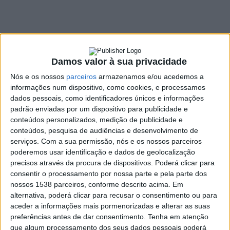
26 de novembro na
vila do Gerês
25 NOVEMBRO, 2024
Damos valor à sua privacidade
Nós e os nossos
parceiros
armazenamos e/ou acedemos a
informações num dispositivo, como cookies, e processamos
SHARE
TWEET
SHARE
PIN IT
dados pessoais, como identificadores únicos e informações
padrão enviadas por um dispositivo para publicidade e
conteúdos personalizados, medição de publicidade e
547 VIEWS
conteúdos, pesquisa de audiências e desenvolvimento de
serviços.
Com a sua permissão, nós e os nossos parceiros
poderemos usar identificação e dados de geolocalização
A Assembleia Municipal de Terras de Bouro vai reunir esta terça-
precisos através da procura de dispositivos. Poderá clicar para
feira, dia 26 de novembro, na vila do Gerês. O momento vai
consentir o processamento por nossa parte e pela parte dos
acontecer pelas 20H30 no Auditório Professor Emídio Ribeiro.
nossos 1538 parceiros, conforme descrito acima. Em
alternativa, poderá clicar para recusar o consentimento ou para
Será a quinta e última sessão ordinária do presente ano desta
aceder a informações mais pormenorizadas e alterar as suas
assembleia e terá a seguinte ordem de trabalhos:
preferências antes de dar consentimento.
Tenha em atenção
1. Apreciação da atividade do Município, bem como da situação
que algum processamento dos seus dados pessoais poderá