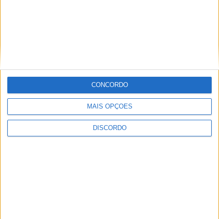
PUB
CONCORDO
MAIS OPÇÕES
DISCORDO
ULTIMA HORA
Autarquia da Póvoa de Lanhoso apoia
atividade dos Bombeiros Voluntários
enquanto agentes de Proteção Civil