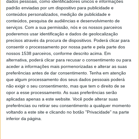
dados pessoais, como identificadores únicos e informações
Seguiu-se a leitura de carta do grupo concelhio do CDS-PP
padrão enviadas por um dispositivo para publicidade e
relativo ao ponto 4 da sessão.
conteúdos personalizados, medição de publicidade e
Seguiu-se a discussão de assuntos gerais de interesse do
conteúdos, pesquisa de audiências e desenvolvimento de
município, com intervenções António Gago, Dinis Frias, Bruna
serviços.
Com a sua permissão, nós e os nossos parceiros
poderemos usar identificação e dados de geolocalização
Carvalho, Domingos Serqueira, Fernando Castro, Vânia Cruz,
precisos através da procura de dispositivos. Poderá clicar para
Liliane Pereira, Sameiro Carvalho, João Rocha, Armando Vaz,
consentir o processamento por nossa parte e pela parte dos
Júlia Silva e Pedro Pires. Com respetivas respostas de António
nossos 1538 parceiros, conforme descrito acima. Em
Cardoso, presidente da Câmara Municipal.
alternativa, poderá clicar para recusar o consentimento ou para
aceder a informações mais pormenorizadas e alterar as suas
No momento da ordem do dia foram aprovados os 26 tópicos
preferências antes de dar consentimento.
Tenha em atenção
da agenda:
que algum processamento dos seus dados pessoais poderá
1.- Apreciação e votação da ata da sessão anterior – aprovado
não exigir o seu consentimento, mas que tem o direito de se
opor a esse processamento. As suas preferências serão
por maioria com quatro abstenções por ausência;
aplicadas apenas a este website. Você pode alterar suas
2.- Constituição da Comissão Organizadora do 50.º Aniversário
preferências ou retirar seu consentimento a qualquer momento
do 25 de Abril – aprovado por maioria com uma abstenção;
voltando a este site e clicando no botão "Privacidade" na parte
inferior da página.
3.- Quinta revisão ao Regulamento do Programa Municipal de
Incentivo à Natalidade – aprovado por maioria com nove votos
contra do PS;