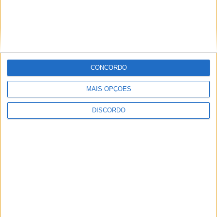
PUB
CONCORDO
MAIS OPÇÕES
DISCORDO
ULTIMA HORA
Casa de Lamas acolhe tertúlia com
autores de Vieira do Minho esta sexta-feira
7 AGOSTO, 2026