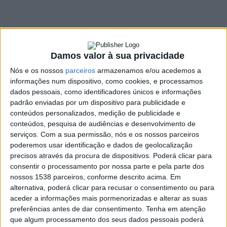
Voluntários de
Mondim de Basto
completa 98 anos
Damos valor à sua privacidade
11 FEVEREIRO, 2022
Nós e os nossos
parceiros
armazenamos e/ou acedemos a
informações num dispositivo, como cookies, e processamos
dados pessoais, como identificadores únicos e informações
padrão enviadas por um dispositivo para publicidade e
SHARE
TWEET
SHARE
PIN IT
conteúdos personalizados, medição de publicidade e
conteúdos, pesquisa de audiências e desenvolvimento de
serviços.
Com a sua permissão, nós e os nossos parceiros
274 VIEWS
poderemos usar identificação e dados de geolocalização
precisos através da procura de dispositivos. Poderá clicar para
consentir o processamento por nossa parte e pela parte dos
A Associação Humanitária dos Bombeiros Voluntários
nossos 1538 parceiros, conforme descrito acima. Em
de Mondim de Basto comemorou o 98º aniversário da
alternativa, poderá clicar para recusar o consentimento ou para
sua fundação.
aceder a informações mais pormenorizadas e alterar as suas
preferências antes de dar consentimento.
Tenha em atenção
Esta data comemorativa foi assinalada com uma cerimónia
que algum processamento dos seus dados pessoais poderá
simples de hastear da Bandeira, onde estiveram presentes os