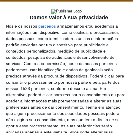
gelo nas estradas
17 JANEIRO, 2023
Damos valor à sua privacidade
Nós e os nossos
parceiros
armazenamos e/ou acedemos a
SHARE
TWEET
SHARE
PIN IT
informações num dispositivo, como cookies, e processamos
dados pessoais, como identificadores únicos e informações
padrão enviadas por um dispositivo para publicidade e
258 VIEWS
conteúdos personalizados, medição de publicidade e
conteúdos, pesquisa de audiências e desenvolvimento de
serviços.
Com a sua permissão, nós e os nossos parceiros
A Proteção Civil Municipal está alertar os condutores
poderemos usar identificação e dados de geolocalização
para o risco de formação de gelo nas estradas nas
precisos através da procura de dispositivos. Poderá clicar para
próximas horas e dias.
consentir o processamento por nossa parte e pela parte dos
nossos 1538 parceiros, conforme descrito acima. Em
Portugal continental está, desde segunda-feira, a ser afetado
alternativa, poderá clicar para recusar o consentimento ou para
pela depressão Fien, responsável pelo agravamento das
aceder a informações mais pormenorizadas e alterar as suas
condições meteorológicas nos próximos dias, com previsão de
preferências antes de dar consentimento.
Tenha em atenção
baixas temperaturas, chuva, vento forte e agitação marítima,
que algum processamento dos seus dados pessoais poderá
não exigir o seu consentimento, mas que tem o direito de se
tendo sido já emitidos vários avisos pelo Instituto Português do
opor a esse processamento. As suas preferências serão
Mar e da Atmosfera (IPMA).
aplicadas apenas a este website. Você pode alterar suas