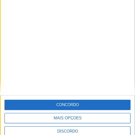
1 COMMENT
Executivo vieirense fala de
“incoerência dos socialistas”
depois das declarações sobre
o atraso das obras da Escola
Secundária ⋆ RÁDIO ALTO AVE
[…] que o Partido Socialista vieirense
revelou, esta quinta-feira, uma
“preocupação” no que concerne ao atraso
das obras na Escola Secundária do
concelho. Os socialistas, em comunicado,
ressalvaram os “enormes prejuízos a toda
a comunidade […]
CONCORDO
MAR 25, 2022
MAIS OPÇÕES
DISCORDO