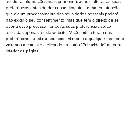
de Araújo, que se encontra em obras de requalificação que
aceder a informações mais pormenorizadas e alterar as suas
preferências antes de dar consentimento.
Tenha em atenção
“
contam já com quase um ano de atraso
“. Estes atrasos causam,
que algum processamento dos seus dados pessoais poderá
de acordo com o PS, “
enormes prejuízos a toda a comunidade
não exigir o seu consentimento, mas que tem o direito de se
escolar
“, para além de uma “
derrapagem financeira que já
opor a esse processamento. As suas preferências serão
ascende a 283.169,07€
“, pode ler-se no mesmo comunicado.
aplicadas apenas a este website. Você pode alterar suas
preferências ou retirar seu consentimento a qualquer momento
O Partido Socialista de Vieira do Minho afirma ainda não
voltando a este site e clicando no botão "Privacidade" na parte
compreender como o “
Município de Vieira do Minho avalia
inferior da página.
positivamente o desempenho
” da empresa que está a realizar
as atuais obras de requalificação, “
ao ponto de a convidar a
apresentar proposta no novo concurso
” para a realização de
novas obras na mesma escola. “
É do conhecimento público que
a empresa que está a executar a obra tem revelado enormes
dificuldades na execução da referida empreitada e que a
mesma terminará com um atraso nunca inferior a um ano
“,
defendem os socialistas, no mesmo comunicado.
TAGS:
#COMUNICADOS POLÍTICOS