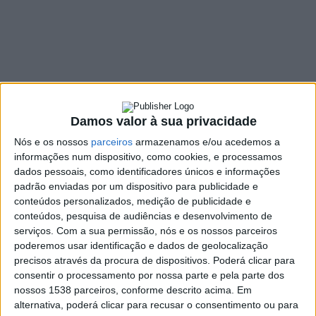
“preocupação”,
defende PS
1 COMMENT
24 MARÇO, 2022
Damos valor à sua privacidade
SHARE
TWEET
SHARE
PIN IT
Nós e os nossos
parceiros
armazenamos e/ou acedemos a
informações num dispositivo, como cookies, e processamos
141 VIEWS
dados pessoais, como identificadores únicos e informações
padrão enviadas por um dispositivo para publicidade e
conteúdos personalizados, medição de publicidade e
O atraso nas obras de requalificação da Escola Básica e
conteúdos, pesquisa de audiências e desenvolvimento de
Secundária Vieira de Araújo é, para o Partido Socialista
serviços.
Com a sua permissão, nós e os nossos parceiros
de Vieira do Minho, motivo de “
preocupação
“.
poderemos usar identificação e dados de geolocalização
precisos através da procura de dispositivos. Poderá clicar para
No dia em que se assinala o dia Nacional do Estudante, o PS de
consentir o processamento por nossa parte e pela parte dos
Vieira do Minho, em comunicado, assinala “
a lamentável
nossos 1538 parceiros, conforme descrito acima. Em
situação dos estudantes”
da Escola Básica e Secundária Vieira
alternativa, poderá clicar para recusar o consentimento ou para