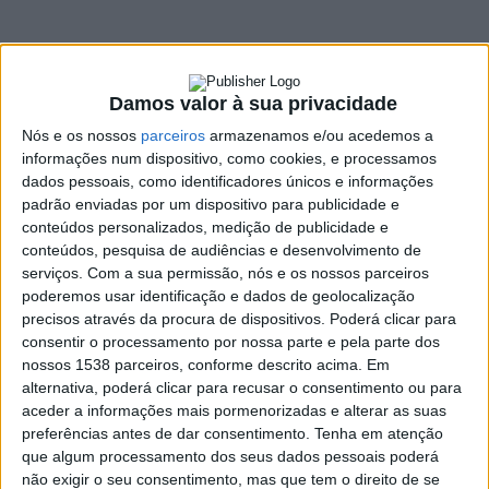
vacinar profissionais
de saúde e idosos
contra a Covid-19
Damos valor à sua privacidade
Nós e os nossos
parceiros
armazenamos e/ou acedemos a
11 JANEIRO, 2021
informações num dispositivo, como cookies, e processamos
dados pessoais, como identificadores únicos e informações
padrão enviadas por um dispositivo para publicidade e
conteúdos personalizados, medição de publicidade e
SHARE
TWEET
SHARE
PIN IT
conteúdos, pesquisa de audiências e desenvolvimento de
serviços.
Com a sua permissão, nós e os nossos parceiros
poderemos usar identificação e dados de geolocalização
103 VIEWS
precisos através da procura de dispositivos. Poderá clicar para
consentir o processamento por nossa parte e pela parte dos
nossos 1538 parceiros, conforme descrito acima. Em
O Centro de Saúde de Vieira do Minho (ACes Gerês\Cabreira)
alternativa, poderá clicar para recusar o consentimento ou para
inicia esta semana, a primeira fase de vacinação contra a Covid-
aceder a informações mais pormenorizadas e alterar as suas
19 dirigida a profissionais de saúde e idosos.
preferências antes de dar consentimento.
Tenha em atenção
que algum processamento dos seus dados pessoais poderá
A notícia foi avançada este sábado pelo presidente da câmara
não exigir o seu consentimento, mas que tem o direito de se
municipal de Vieira do Minho António Cardoso.