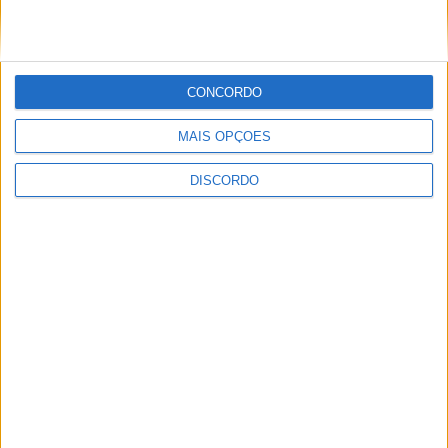
PUB
CONCORDO
MAIS OPÇÕES
ULTIMA HORA
DISCORDO
“Brigada Verde Jovem” aprofunda
conhecimento sobre combate aos
incêndios florestais
5 AGOSTO, 2026
Vieira do Minho avança na transição digital
com novo Balcão Eletrónico
5 AGOSTO, 2026