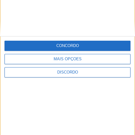
PUB
CONCORDO
MAIS OPÇÕES
ULTIMA HORA
DISCORDO
Hoje e amanhã: Ciclo de Cinema traz
sessões gratuitas a Vieira do Minho
6 AGOSTO, 2026
Prólogo em Lisboa abre a Volta a Portugal
com triunfo de Johansen e arranque para