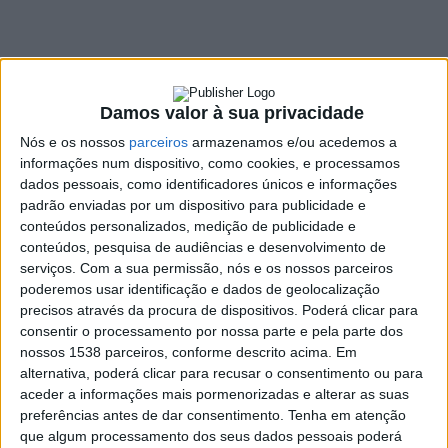
24 SETEMBRO, 2025
SHARE
TWEET
SHARE
PIN IT
Damos valor à sua privacidade
Nós e os nossos
parceiros
armazenamos e/ou acedemos a
1677 VIEWS
informações num dispositivo, como cookies, e processamos
dados pessoais, como identificadores únicos e informações
padrão enviadas por um dispositivo para publicidade e
As eleições autárquicas 2025 vão decorrer a 12 de
conteúdos personalizados, medição de publicidade e
outubro. Como é habitual, a Rádio Alto Ave vai realizar
conteúdos, pesquisa de audiências e desenvolvimento de
entrevistas aos candidatos à presidência da Câmara
serviços.
Com a sua permissão, nós e os nossos parceiros
Municipal de Vieira do Minho. Vai ainda dinamizar o
poderemos usar identificação e dados de geolocalização
precisos através da procura de dispositivos. Poderá clicar para
habitual debate entre os mesmos.
consentir o processamento por nossa parte e pela parte dos
As entrevistas serão emitidas por ordem alfabética do partido
nossos 1538 parceiros, conforme descrito acima. Em
de cada um dos candidatos:
alternativa, poderá clicar para recusar o consentimento ou para
aceder a informações mais pormenorizadas e alterar as suas
Domingo, dia 21 de setembro, o convidado foi Filipe de Oliveira,
preferências antes de dar consentimento.
Tenha em atenção
candidato do PS:
que algum processamento dos seus dados pessoais poderá