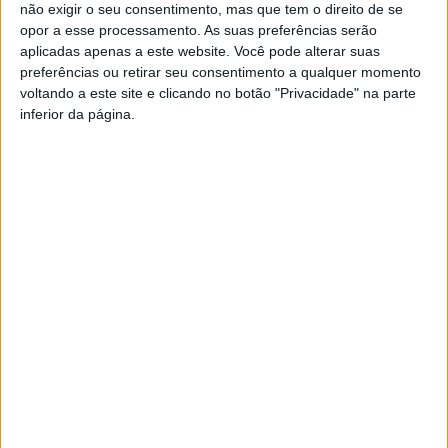
não exigir o seu consentimento, mas que tem o direito de se
opor a esse processamento. As suas preferências serão
aplicadas apenas a este website. Você pode alterar suas
preferências ou retirar seu consentimento a qualquer momento
voltando a este site e clicando no botão "Privacidade" na parte
inferior da página.
Prólogo
em
Lisboa
abre
TAGS:
AUTARQUICAS-2025
a
Volta
Hoje
a
e