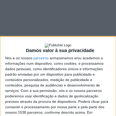
imobiliária no Ermal
30 JUNHO, 2023
SHARE
TWEET
SHARE
PIN IT
118 VIEWS
Damos valor à sua privacidade
Nós e os nossos
parceiros
armazenamos e/ou acedemos a
informações num dispositivo, como cookies, e processamos
O Bloco de Esquerda (BE) de Vieira do Minho veio, em
dados pessoais, como identificadores únicos e informações
comunicado, reforçar a sua preocupação relativamente
padrão enviadas por um dispositivo para publicidade e
às questões da gestão/ordenamento do território e a
conteúdos personalizados, medição de publicidade e
transformação do território naquilo que apelidam de
conteúdos, pesquisa de audiências e desenvolvimento de
serviços.
Com a sua permissão, nós e os nossos parceiros
um “
palco de negócio ao serviço da especulação
poderemos usar identificação e dados de geolocalização
imobiliária
”.
precisos através da procura de dispositivos. Poderá clicar para
O BE relembra o “Empreendimento do Ermal” anunciado em
consentir o processamento por nossa parte e pela parte dos
nossos 1538 parceiros, conforme descrito acima. Em
2006, que previa a construção de um campo de golfe de 18