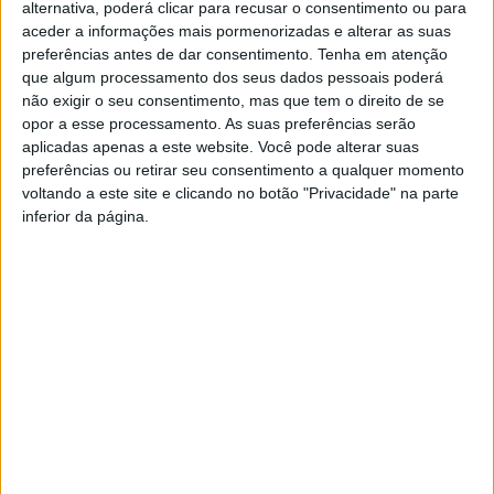
alternativa, poderá clicar para recusar o consentimento ou para
buracos, uma unidade hoteleira, bungallows, moradias e zona
aceder a informações mais pormenorizadas e alterar as suas
residencial de dezenas e dezenas de habitações, com o
preferências antes de dar consentimento.
Tenha em atenção
investimento da empresa “Laguna Parque”. Este projeto, para o
que algum processamento dos seus dados pessoais poderá
partido, correspondia “
a um negócio de contornos obscuros
não exigir o seu consentimento, mas que tem o direito de se
destinado a promover a especulação imobiliária à custa dos
opor a esse processamento. As suas preferências serão
pequenos proprietários dos terrenos
”.
aplicadas apenas a este website. Você pode alterar suas
preferências ou retirar seu consentimento a qualquer momento
O projeto não avançou e, atualmente, segundo o BE, “
estamos
voltando a este site e clicando no botão "Privacidade" na parte
perante outro projeto de contornos muito similares ao projeto de
inferior da página.
há anos atrás”.
De acordo com o comunicado do BE, o presente projeto “
é
quase decalcado do primeiro nalguns aspetos, mas mais
preocupante noutros
”, diferindo “
na área afetada que quase
duplica, e na caraterização como Projeto de Interesse Nacional
”.
Para os bloquistas, esta estratégia visará a aceleração do
processo de licenciamento/autorização e habilitação a fundos
comunitários. “
Em nosso entender o projeto não corresponde a
um projeto de interesse nacional como os promotores o
“embrulham”
”, referem.