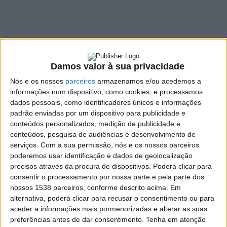
divulgação literária
e promoção da
leitura
Damos valor à sua privacidade
9 JANEIRO, 2026
Nós e os nossos
parceiros
armazenamos e/ou acedemos a
informações num dispositivo, como cookies, e processamos
dados pessoais, como identificadores únicos e informações
SHARE
TWEET
SHARE
PIN IT
padrão enviadas por um dispositivo para publicidade e
conteúdos personalizados, medição de publicidade e
conteúdos, pesquisa de audiências e desenvolvimento de
821 VIEWS
serviços.
Com a sua permissão, nós e os nossos parceiros
poderemos usar identificação e dados de geolocalização
precisos através da procura de dispositivos. Poderá clicar para
A Biblioteca Municipal de Vieira do Minho Padre Alves Vieira
consentir o processamento por nossa parte e pela parte dos
passou a disponibilizar, a partir deste mês de janeiro, um novo
nossos 1538 parceiros, conforme descrito acima. Em
espaço dedicado à divulgação literária e à promoção da leitura,
alternativa, poderá clicar para recusar o consentimento ou para
reforçando o seu papel enquanto polo cultural e educativo do
aceder a informações mais pormenorizadas e alterar as suas
preferências antes de dar consentimento.
Tenha em atenção
concelho.