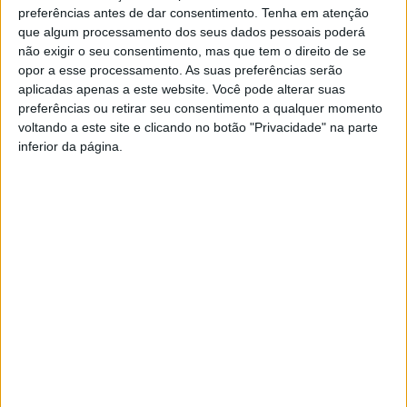
preferências antes de dar consentimento.
Tenha em atenção
“
Faltam vigilantes da natureza e técnicos superiores para
que algum processamento dos seus dados pessoais poderá
proteger os parques naturais e a floresta. Os baixos salários e a
não exigir o seu consentimento, mas que tem o direito de se
ausência de carreira fazem com que os concursos para
opor a esse processamento. As suas preferências serão
contratação que têm sido abertos fiquem vazios. Sem técnicos
aplicadas apenas a este website. Você pode alterar suas
para monitorizar os nossos parques naturais, proliferam crimes
preferências ou retirar seu consentimento a qualquer momento
voltando a este site e clicando no botão "Privacidade" na parte
ambientais e construções abusivas, que surgem pela voragem
inferior da página.
da pressão imobiliária
“, afirma Bruno Maia.
A propósito da pressão imobiliária na linha costeira, o candidato
bloquista afirma que “
existem imensas construções sobre as
dunas no nosso distrito. Com o avanço do mar, estas habitações
estão em risco sério de destruição
.
Um tema também abordado nesta reunião foi a recente
catástrofe ambiental causada pelo
derrame de toneladas de
bolinhas de plástico que caíram de um cargueiro, ao largo de
Viana do Castelo, em dezembro de 2023. Passadas algumas
semanas, milhares de bolinhas começaram a chegar às costas
da Galiza. O Bloco de Esquerda já
questionou o Governo