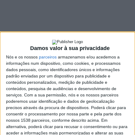
Parque Natural do
Litoral Norte em
Esposende
15 FEVEREIRO, 2024
Damos valor à sua privacidade
Nós e os nossos
parceiros
armazenamos e/ou acedemos a
informações num dispositivo, como cookies, e processamos
SHARE
TWEET
SHARE
PIN IT
dados pessoais, como identificadores únicos e informações
padrão enviadas por um dispositivo para publicidade e
conteúdos personalizados, medição de publicidade e
101 VIEWS
conteúdos, pesquisa de audiências e desenvolvimento de
serviços.
Com a sua permissão, nós e os nossos parceiros
poderemos usar identificação e dados de geolocalização
Bruno Maia, cabeça de lista do Bloco de Esquerda no
precisos através da procura de dispositivos. Poderá clicar para
distrito de Braga, destacou, recentemente, a
consentir o processamento por nossa parte e pela parte dos
necessidade premente de contratar mais vigilantes da
nossos 1538 parceiros, conforme descrito acima. Em
natureza e continuar a proteger a costa da pressão
alternativa, poderá clicar para recusar o consentimento ou para
imobiliária.
aceder a informações mais pormenorizadas e alterar as suas