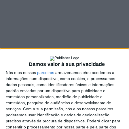
candidaturas
1 COMMENT
23 DEZEMBRO, 2021
SHARE
TWEET
SHARE
PIN IT
132 VIEWS
Damos valor à sua privacidade
Dezoito forças políticas vão constar nos boletins de
voto nas eleições legislativas de 30 de janeiro, no
Nós e os nossos
parceiros
armazenamos e/ou acedemos a
informações num dispositivo, como cookies, e processamos
círculo eleitoral de Braga, segundo informação
dados pessoais, como identificadores únicos e informações
disponibilizada, esta quinta-feira, pela Comissão
padrão enviadas por um dispositivo para publicidade e
Nacional de Eleições (CNE).
conteúdos personalizados, medição de publicidade e
De acordo com o resultado dos sorteios para a ordem das
conteúdos, pesquisa de audiências e desenvolvimento de
serviços.
Com a sua permissão, nós e os nossos parceiros
candidaturas realizados na terça-feira nos 22 círculos eleitorais, e
poderemos usar identificação e dados de geolocalização
divulgado hoje no
site
da CNE
, Lisboa é o círculo com mais
precisos através da procura de dispositivos. Poderá clicar para
candidatos no boletim de votos, 21 ao todo.
consentir o processamento por nossa parte e pela parte dos