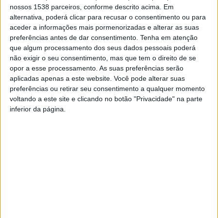
nossos 1538 parceiros, conforme descrito acima. Em
Porto, Setúbal e o círculo da Europa contam com 20
alternativa, poderá clicar para recusar o consentimento ou para
candidaturas, o círculo Fora da Europa com 19, Aveiro, Braga,
aceder a informações mais pormenorizadas e alterar as suas
Castelo Branco, Coimbra, Évora, Leiria e Viseu com 18, e Beja,
preferências antes de dar consentimento.
Tenha em atenção
Faro e Portalegre com 17.
que algum processamento dos seus dados pessoais poderá
não exigir o seu consentimento, mas que tem o direito de se
Nos círculos eleitorais de Santarém, Viana do Castelo, Vila Real e
opor a esse processamento. As suas preferências serão
Madeira, os eleitores vão poder escolher entre 16 candidaturas,
aplicadas apenas a este website. Você pode alterar suas
enquanto que na Guarda e nos Açores a escolha é entre 15
preferências ou retirar seu consentimento a qualquer momento
forças políticas.
voltando a este site e clicando no botão "Privacidade" na parte
inferior da página.
O círculo eleitoral com menos candidatos é o de Bragança,
com 14.
Resultado do sorteio das candidaturas apresentadas
Braga terá então 18 candidaturas
no seu boletim de voto,
com o Partido Trabalhista Português a aparecer em primeiro
lugar e o Livre em último.
Além dos partidos que se apresentam sozinhos a eleições, há
quatro coligações candidatas. A CDU (que junta PCP e PEV)
concorre a todos os círculos eleitorais, a coligação ‘Madeira