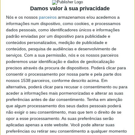
ambulância INEM
Damos valor à sua privacidade
23 SETEMBRO, 2019
Nós e os nossos
parceiros
armazenamos e/ou acedemos a
informações num dispositivo, como cookies, e processamos
dados pessoais, como identificadores únicos e informações
padrão enviadas por um dispositivo para publicidade e
SHARE
TWEET
SHARE
PIN IT
conteúdos personalizados, medição de publicidade e
conteúdos, pesquisa de audiências e desenvolvimento de
serviços.
Com a sua permissão, nós e os nossos parceiros
257 VIEWS
poderemos usar identificação e dados de geolocalização
precisos através da procura de dispositivos. Poderá clicar para
consentir o processamento por nossa parte e pela parte dos
O Ministério das Finanças desbloqueou recentemente verbas
nossos 1538 parceiros, conforme descrito acima. Em
para aquisição de 75 novas ambulâncias, a atribuir aos Postos de
alternativa, poderá clicar para recusar o consentimento ou para
Emergência Médica (PEM), pertencentes aos parceiros do INEM
Francisco
aceder a informações mais pormenorizadas e alterar as suas
Campos
no Sistema Integrado de Emergência Medica (SIEM).
preferências antes de dar consentimento.
Tenha em atenção
Casa
vence
que algum processamento dos seus dados pessoais poderá
de
Os Voluntários de Vieira do Minho serão um dos corpos de
ao
não exigir o seu consentimento, mas que tem o direito de se
Lamas
sprint
Bombeiros que irão receber a nova ambulância do INEM.
opor a esse processamento. As suas preferências serão
acolhe
em
aplicadas apenas a este website. Você pode alterar suas
tertúlia
Queluz
Vieira
preferências ou retirar seu consentimento a qualquer momento
com
e