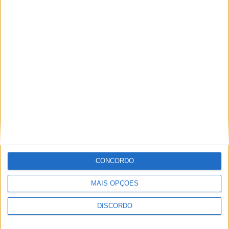
PUB
ULTIMA HORA
Casa de Lamas acolhe tertúlia com
autores de Vieira do Minho esta sexta-feira
7 AGOSTO, 2026
CONCORDO
Vieira do Minho Recebe Festival de
MAIS OPÇÕES
Folclore este fim de semana
DISCORDO
7 AGOSTO, 2026