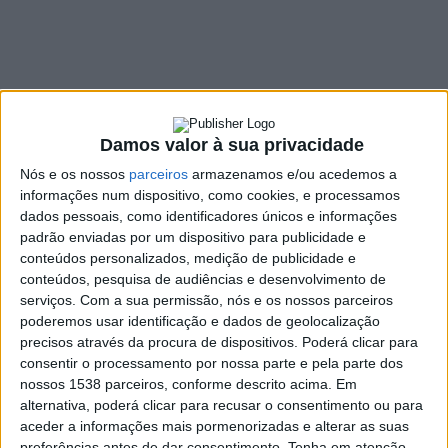
decorre até 15 de
julho
8 JUNHO, 2022
Damos valor à sua privacidade
Nós e os nossos
parceiros
armazenamos e/ou acedemos a
SHARE
TWEET
SHARE
PIN IT
informações num dispositivo, como cookies, e processamos
dados pessoais, como identificadores únicos e informações
118 VIEWS
padrão enviadas por um dispositivo para publicidade e
conteúdos personalizados, medição de publicidade e
conteúdos, pesquisa de audiências e desenvolvimento de
Decorre até 15 de julho o prazo para entrega dos
serviços.
Com a sua permissão, nós e os nossos parceiros
poderemos usar identificação e dados de geolocalização
trabalhos ao concurso de Banda Desenhada “Fora da
precisos através da procura de dispositivos. Poderá clicar para
Caixa”, destinado a jovens entre os 15 e os 20 anos de
consentir o processamento por nossa parte e pela parte dos
idade. Promovido pelo Município de Braga, com o
nossos 1538 parceiros, conforme descrito acima. Em
objetivo de dinamizar, potenciar a criação artística e
alternativa, poderá clicar para recusar o consentimento ou para
estimular a população juvenil na prática das artes
aceder a informações mais pormenorizadas e alterar as suas
visuais, o concurso tem como temática a
preferências antes de dar consentimento.
Tenha em atenção