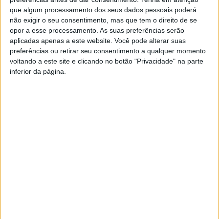
sustentabilidade.
que algum processamento dos seus dados pessoais poderá
não exigir o seu consentimento, mas que tem o direito de se
A iniciativa é realizada em parceria com a Associação
opor a esse processamento. As suas preferências serão
Empresarial de Braga nos prémios em vigor, que se
aplicadas apenas a este website. Você pode alterar suas
concretizam em vouchers nominais, nos valores de 300,00€,
preferências ou retirar seu consentimento a qualquer momento
200,00€ e 100,00€, para o primeiro, segundo e terceiro
voltando a este site e clicando no botão "Privacidade" na parte
inferior da página.
premiado respetivamente, a serem descontados nas livrarias e
papelarias aderentes, estimulando assim o comércio local.
Os objetivos do “Fora da Caixa – Concurso de Banda
Desenhada de Braga”, passam pelo incentivo à prática das Artes
Visuais e pela estimulação da imaginação nos processos
criativos. Procura também estimular hábitos de escrita, leitura e
desenho e possibilitar a descoberta dos talentos emergentes
existentes em Braga, possibilitando-lhes um espaço para revelar
as suas produções ao promover a fruição pública dos resultados
e processos de criação e reflexão relativos ao tema
selecionado.
O anúncio dos premiados irá acontecer a 5 de agosto.