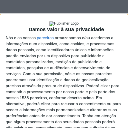
4.600 munições em
caso de violência
doméstica
Damos valor à sua privacidade
Nós e os nossos
parceiros
armazenamos e/ou acedemos a
23 JUNHO, 2026
informações num dispositivo, como cookies, e processamos
dados pessoais, como identificadores únicos e informações
padrão enviadas por um dispositivo para publicidade e
conteúdos personalizados, medição de publicidade e
SHARE
TWEET
SHARE
PIN IT
conteúdos, pesquisa de audiências e desenvolvimento de
serviços.
Com a sua permissão, nós e os nossos parceiros
643 VIEWS
poderemos usar identificação e dados de geolocalização
precisos através da procura de dispositivos. Poderá clicar para
consentir o processamento por nossa parte e pela parte dos
O Comando Territorial de Braga, através do Posto
nossos 1538 parceiros, conforme descrito acima. Em
alternativa, poderá clicar para recusar o consentimento ou para
Territorial de Braga, no dia 20 de junho, apreendeu
aceder a informações mais pormenorizadas e alterar as suas
armas de fogo e respetivas munições, no âmbito de um
preferências antes de dar consentimento.
Tenha em atenção
processo de violência doméstica, no concelho de Braga.
que algum processamento dos seus dados pessoais poderá
Em comunicado, a GNR refere que na sequência de uma
não exigir o seu consentimento, mas que tem o direito de se