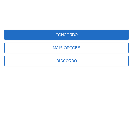
PUB
CONCORDO
MAIS OPÇÕES
DISCORDO
ULTIMA HORA
Prólogo em Lisboa abre a Volta a Portugal
com triunfo de Johansen e arranque para
a etapa Lourinhã–Queluz [áudio]
6 AGOSTO, 2026
Mulher de 63 anos detida por cultivo de