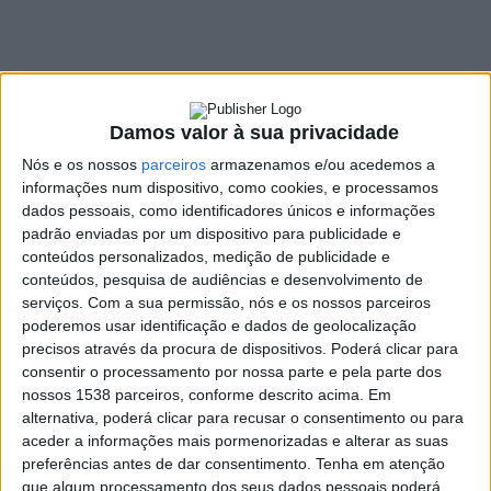
Dramáticos
apresentam
encenação teatral
«Ao Balcão»
Damos valor à sua privacidade
Nós e os nossos
parceiros
armazenamos e/ou acedemos a
informações num dispositivo, como cookies, e processamos
17 JUNHO, 2022
dados pessoais, como identificadores únicos e informações
padrão enviadas por um dispositivo para publicidade e
conteúdos personalizados, medição de publicidade e
conteúdos, pesquisa de audiências e desenvolvimento de
SHARE
TWEET
SHARE
PIN IT
serviços.
Com a sua permissão, nós e os nossos parceiros
poderemos usar identificação e dados de geolocalização
106 VIEWS
precisos através da procura de dispositivos. Poderá clicar para
consentir o processamento por nossa parte e pela parte dos
nossos 1538 parceiros, conforme descrito acima. Em
O Centro de Teatro da Câmara Municipal de Cabeceiras
alternativa, poderá clicar para recusar o consentimento ou para
aceder a informações mais pormenorizadas e alterar as suas
de Basto (CTCMCB) apresenta esta sexta-feira, dia 17 de
preferências antes de dar consentimento.
Tenha em atenção
junho, às 21h30, no auditório da Casa da Juventude,
que algum processamento dos seus dados pessoais poderá