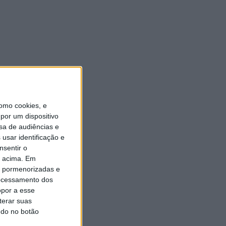
Autarquia da Póvoa de
Lanhoso apoia atividade dos
Bombeiros Voluntários
enquanto agentes de
Proteção Civil
6 AGOSTO, 2026
omo cookies, e
por um dispositivo
sa de audiências e
usar identificação e
nsentir o
o acima. Em
is pormenorizadas e
ocessamento dos
opor a esse
terar suas
ndo no botão