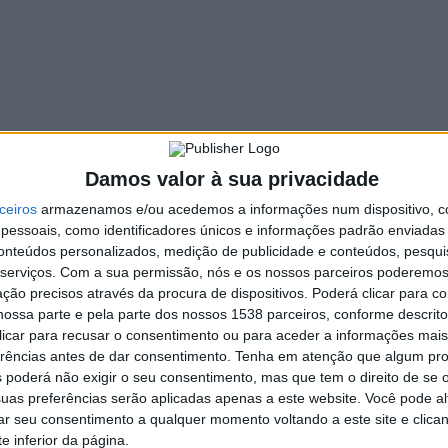
Damos valor à sua privacidade
ceiros
armazenamos e/ou acedemos a informações num dispositivo, c
essoais, como identificadores únicos e informações padrão enviadas 
conteúdos personalizados, medição de publicidade e conteúdos, pesqui
serviços.
Com a sua permissão, nós e os nossos parceiros poderemos 
ção precisos através da procura de dispositivos. Poderá clicar para co
Cabeceiras de Basto organiza em
ossa parte e pela parte dos nossos 1538 parceiros, conforme descrit
junho Feira do Vinho Verde e dos
 clicar para recusar o consentimento ou para aceder a informações ma
Produtos Locais
erências antes de dar consentimento.
Tenha em atenção que algum pr
 poderá não exigir o seu consentimento, mas que tem o direito de se 
uas preferências serão aplicadas apenas a este website. Você pode al
rar seu consentimento a qualquer momento voltando a este site e clica
e inferior da página.