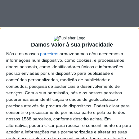
de fevereiro
10 MARÇO, 2022
SHARE
TWEET
SHARE
PIN IT
Damos valor à sua privacidade
Nós e os nossos
parceiros
armazenamos e/ou acedemos a
83 VIEWS
informações num dispositivo, como cookies, e processamos
dados pessoais, como identificadores únicos e informações
padrão enviadas por um dispositivo para publicidade e
conteúdos personalizados, medição de publicidade e
A Câmara Municipal de Cabeceiras de Basto divulgou um
conteúdos, pesquisa de audiências e desenvolvimento de
conjunto de obras executadas ao longo do passado
serviços.
Com a sua permissão, nós e os nossos parceiros
mês de fevereiro pelas brigadas municipais, mas
poderemos usar identificação e dados de geolocalização
também por empreitada.
precisos através da procura de dispositivos. Poderá clicar para
consentir o processamento por nossa parte e pela parte dos
Alargamento da Rua Fonte da Candinha, Cruz do Muro,
nossos 1538 parceiros, conforme descrito acima. Em
Refojos de Basto;
alternativa, poderá clicar para recusar o consentimento ou para
Colocação de caneletes e pavimentação em calçada na
aceder a informações mais pormenorizadas e alterar as suas
Rua de Genoefa, Riodouro;
preferências antes de dar consentimento.
Tenha em atenção