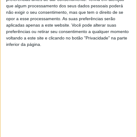
Delimitação de espaço de estacionamento reservado a
que algum processamento dos seus dados pessoais poderá
cargas e descargas na Rua Dr. Jerónimo Pacheco, Refojos
não exigir o seu consentimento, mas que tem o direito de se
de Basto;
opor a esse processamento. As suas preferências serão
aplicadas apenas a este website. Você pode alterar suas
Delimitação de espaço de estacionamento reservado a
preferências ou retirar seu consentimento a qualquer momento
cargas e descargas na Rua José Maria Martins Pacheco,
voltando a este site e clicando no botão "Privacidade" na parte
Refojos de Basto;
inferior da página.
Delimitação de espaço de estacionamento reservado a
pessoas com mobilidade reduzida no Parque Industrial de
Olela, Basto;
Empreitada de requalificação da Avenida Capitão Elísio de
Azevedo, Arco de Baúlhe;
Execução de guarda corpos na Rua Juiz Conselheiro de
Cortinhas, Cavez;
Limpeza de vegetação na ER311 entre a vila de Cabeceiras
de Basto e o limite do concelho com Montalegre;
Rebaixamento de ilha direcional na Avenida 29 de
Setembro, Refojos de Basto;
Reconstrução de muro de suporte na Travessa de Santo
António, Abadim;