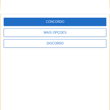
CONCORDO
ULTIMA HORA
MAIS OPÇÕES
Hoje e amanhã: Ciclo de Cinema traz
DISCORDO
sessões gratuitas a Vieira do Minho
6 AGOSTO, 2026
Prólogo em Lisboa abre a Volta a Portugal
com triunfo de Johansen e arranque para
a etapa Lourinhã–Queluz [áudio]
6 AGOSTO, 2026
Mulher de 63 anos detida por cultivo de