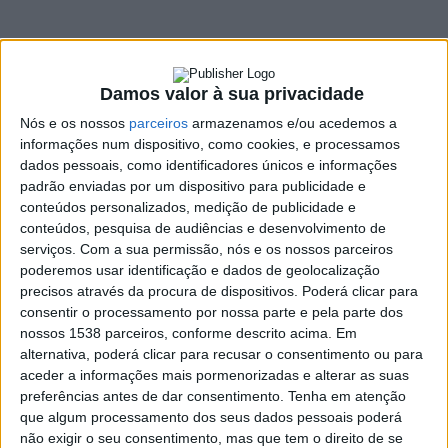
Freguesia de Bucos
25 FEVEREIRO, 2022
Damos valor à sua privacidade
Nós e os nossos
parceiros
armazenamos e/ou acedemos a
SHARE
TWEET
SHARE
PIN IT
informações num dispositivo, como cookies, e processamos
dados pessoais, como identificadores únicos e informações
padrão enviadas por um dispositivo para publicidade e
85 VIEWS
conteúdos personalizados, medição de publicidade e
conteúdos, pesquisa de audiências e desenvolvimento de
serviços.
Com a sua permissão, nós e os nossos parceiros
A E-REDES ofereceu uma viatura à Junta de Freguesia
poderemos usar identificação e dados de geolocalização
de Bucos, Cabeceiras de Basto.
precisos através da procura de dispositivos. Poderá clicar para
consentir o processamento por nossa parte e pela parte dos
As chaves da viatura 4×4 foram entregues ao presidente da
nossos 1538 parceiros, conforme descrito acima. Em
Junta de Freguesia de Bucos, Adriano Pereira, pelo diretor de
alternativa, poderá clicar para recusar o consentimento ou para
Autarquias Norte da E-REDES, Francisco Campilho, no âmbito
aceder a informações mais pormenorizadas e alterar as suas
do programa ‘Doar para Proteger’, inserido no Plano de
preferências antes de dar consentimento.
Tenha em atenção
Investimento Social da empresa.
que algum processamento dos seus dados pessoais poderá
não exigir o seu consentimento, mas que tem o direito de se
A
E-REDES prevê entregar 13 viaturas de norte a sul do