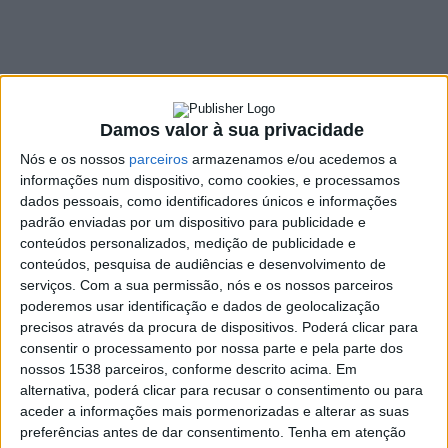
entrega de
armadilhas
13 ABRIL, 2022
Damos valor à sua privacidade
Nós e os nossos
parceiros
armazenamos e/ou acedemos a
SHARE
TWEET
SHARE
PIN IT
informações num dispositivo, como cookies, e processamos
dados pessoais, como identificadores únicos e informações
padrão enviadas por um dispositivo para publicidade e
140 VIEWS
conteúdos personalizados, medição de publicidade e
conteúdos, pesquisa de audiências e desenvolvimento de
serviços.
Com a sua permissão, nós e os nossos parceiros
No início deste mês de abril, Cabeceiras de Basto
poderemos usar identificação e dados de geolocalização
realizou uma sessão de sensibilização junto dos
precisos através da procura de dispositivos. Poderá clicar para
apicultores do concelho, e entregou 100 armadilhas
consentir o processamento por nossa parte e pela parte dos
nossos 1538 parceiros, conforme descrito acima. Em
como reforço das 140 entregues pela autarquia no ano
alternativa, poderá clicar para recusar o consentimento ou para
passado.
aceder a informações mais pormenorizadas e alterar as suas
Tendo em vista a monitorização e operacionalização do
preferências antes de dar consentimento.
Tenha em atenção