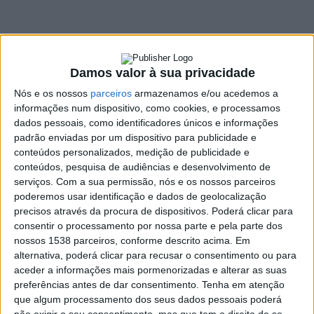
Química da Escola
Secundária
17 JANEIRO, 2023
Damos valor à sua privacidade
Nós e os nossos
parceiros
armazenamos e/ou acedemos a
informações num dispositivo, como cookies, e processamos
dados pessoais, como identificadores únicos e informações
SHARE
TWEET
SHARE
PIN IT
padrão enviadas por um dispositivo para publicidade e
conteúdos personalizados, medição de publicidade e
114 VIEWS
conteúdos, pesquisa de audiências e desenvolvimento de
serviços.
Com a sua permissão, nós e os nossos parceiros
poderemos usar identificação e dados de geolocalização
A Câmara Municipal da Póvoa de Lanhoso procedeu à
precisos através da procura de dispositivos. Poderá clicar para
consentir o processamento por nossa parte e pela parte dos
reformulação de dois laboratórios de química, na
nossos 1538 parceiros, conforme descrito acima. Em
Escola Secundária, de forma as dotar estas salas
alternativa, poderá clicar para recusar o consentimento ou para
melhores condições para a aprendizagem.
aceder a informações mais pormenorizadas e alterar as suas
A intervenção abrangeu, além das bancadas, mesas de trabalho
preferências antes de dar consentimento.
Tenha em atenção
que algum processamento dos seus dados pessoais poderá
e mobiliário, todo o restante espaço. Os equipamentos, que
não exigir o seu consentimento, mas que tem o direito de se